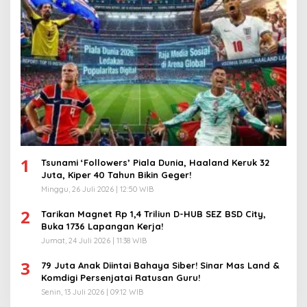
1
Tsunami ‘Followers’ Piala Dunia, Haaland Keruk 32
Juta, Kiper 40 Tahun Bikin Geger!
Minggu, 26 Juli 2026 | 12:50 WIB
2
Tarikan Magnet Rp 1,4 Triliun D-HUB SEZ BSD City,
Buka 1736 Lapangan Kerja!
Jumat, 24 Juli 2026 | 11:38 WIB
3
79 Juta Anak Diintai Bahaya Siber! Sinar Mas Land &
Komdigi Persenjatai Ratusan Guru!
Senin, 13 Juli 2026 | 09:12 WIB