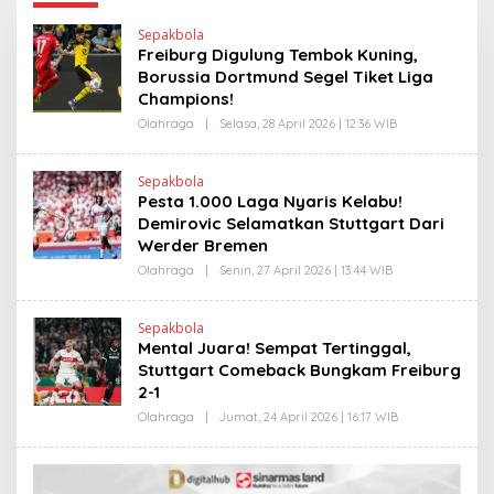
Sepakbola
Freiburg Digulung Tembok Kuning,
Borussia Dortmund Segel Tiket Liga
Champions!
Olahraga
|
Selasa, 28 April 2026 | 12:36 WIB
O
L
E
H
Sepakbola
H
Pesta 1.000 Laga Nyaris Kelabu!
E
N
Demirovic Selamatkan Stuttgart Dari
D
Werder Bremen
R
A
Olahraga
|
Senin, 27 April 2026 | 13:44 WIB
O
N
L
E
E
W
H
S
Sepakbola
H
L
Mental Juara! Sempat Tertinggal,
E
I
N
Stuttgart Comeback Bungkam Freiburg
N
D
K
2-1
R
A
Olahraga
|
Jumat, 24 April 2026 | 16:17 WIB
O
N
L
E
E
W
H
S
H
L