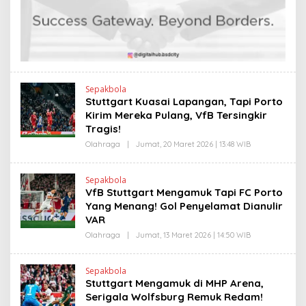
E
I
N
N
D
K
R
A
N
E
W
S
L
Sepakbola
I
Stuttgart Kuasai Lapangan, Tapi Porto
N
Kirim Mereka Pulang, VfB Tersingkir
K
Tragis!
Olahraga
|
Jumat, 20 Maret 2026 | 13:48 WIB
O
L
E
H
Sepakbola
H
VfB Stuttgart Mengamuk Tapi FC Porto
E
N
Yang Menang! Gol Penyelamat Dianulir
D
VAR
R
A
Olahraga
|
Jumat, 13 Maret 2026 | 14:50 WIB
O
N
L
E
E
W
H
S
Sepakbola
H
L
Stuttgart Mengamuk di MHP Arena,
E
I
N
Serigala Wolfsburg Remuk Redam!
N
D