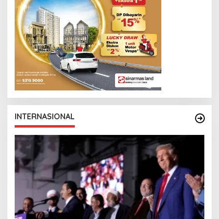
S
L
I
N
K
INTERNASIONAL