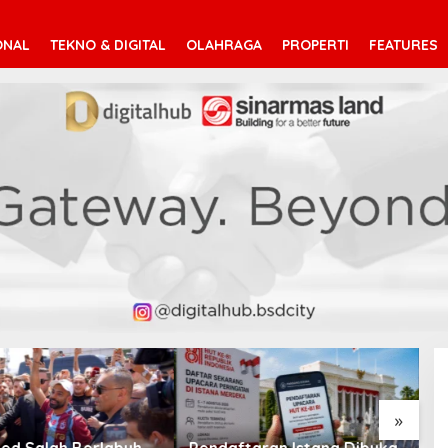
ONAL
TEKNO & DIGITAL
OLAHRAGA
PROPERTI
FEATURES
V
T
»
taran Istana Dibuka,
Suara Arab Michigan Ubah