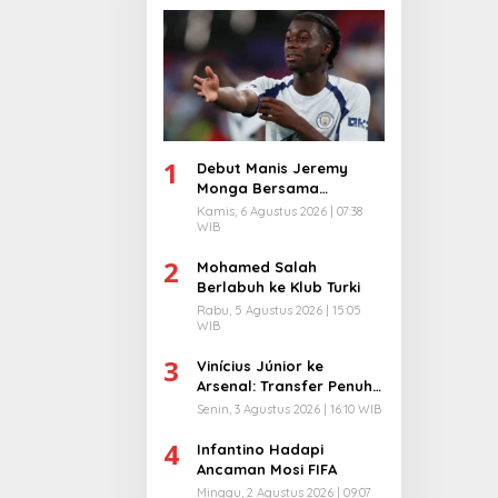
1
Debut Manis Jeremy
Monga Bersama
Manchester City
Kamis, 6 Agustus 2026 | 07:38
WIB
2
Mohamed Salah
Berlabuh ke Klub Turki
Rabu, 5 Agustus 2026 | 15:05
WIB
3
Vinícius Júnior ke
Arsenal: Transfer Penuh
Risiko
Senin, 3 Agustus 2026 | 16:10 WIB
4
Infantino Hadapi
Ancaman Mosi FIFA
Minggu, 2 Agustus 2026 | 09:07