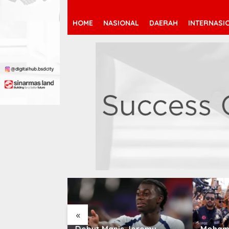
HOME
NASIONAL
DAERAH
INTERNASI
«
 Jeremy
Mohamed Salah Berlabuh
Pendaf