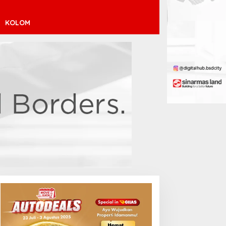
KOLOM
inícius Júnior ke Arsenal:
ransfer Penuh Risiko
Debut Manis Jeremy