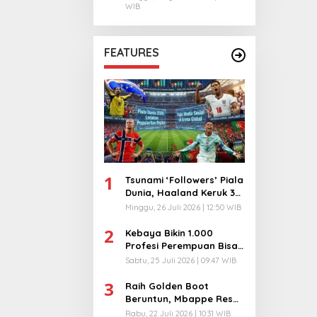
WIB
FEATURES
1
Tsunami ‘Followers’ Piala
Dunia, Haaland Keruk 32
Juta, Kiper 40 Tahun
Minggu, 26 Juli 2026 | 12:50 WIB
Bikin Geger!
2
Kebaya Bikin 1.000
Profesi Perempuan Bisa
Menyatu di Arena
Sabtu, 25 Juli 2026 | 09:47 WIB
Komunikasi Global!
3
Raih Golden Boot
Beruntun, Mbappe Resmi
Kunci Takhta Top Skor
Rabu, 22 Juli 2026 | 10:31 WIB