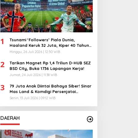
1
Tsunami ‘Followers’ Piala Dunia,
Haaland Keruk 32 Juta, Kiper 40 Tahun
Bikin Geger!
Minggu, 26 Juli 2026 | 12:50 WIB
2
Tarikan Magnet Rp 1,4 Triliun D-HUB SEZ
BSD City, Buka 1736 Lapangan Kerja!
Jumat, 24 Juli 2026 | 11:38 WIB
3
79 Juta Anak Diintai Bahaya Siber! Sinar
Mas Land & Komdigi Persenjatai
Ratusan Guru!
Senin, 13 Juli 2026 | 09:12 WIB
DAERAH