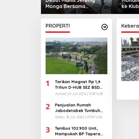
sama
ke Klub Turki
Warga 
City
PROPERTI
Kebera
1
Tarikan Magnet Rp 1,4
Triliun D-HUB SEZ BSD
City, Buka 1736
Jumat, 24 Juli 2026 | 11:38 WIB
Lapangan Kerja!
2
Penjualan Rumah
Jabodetabek Tumbuh
94%! Developer
Sabtu, 18 Juli 2026 | 09:39 WIB
Langsung Lempar Diskon
3
Ekstra
Tembus 102.900 Unit,
Mampukah BP Tapera