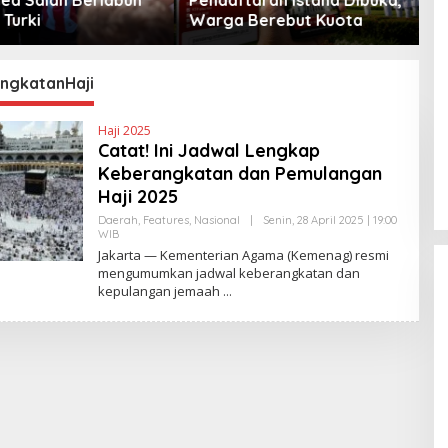
Berebut Kuota
Peta Politik AS
ngkatanHaji
Haji 2025
Catat! Ini Jadwal Lengkap
Keberangkatan dan Pemulangan
Haji 2025
Daerah
,
Features
,
Nasional
|
Senin, 28 April 2025 | 19:00
WIB
O
L
Jakarta — Kementerian Agama (Kemenag) resmi
E
mengumumkan jadwal keberangkatan dan
H
kepulangan jemaah
Y
A
N
T
I
N
E
W
S
L
I
N