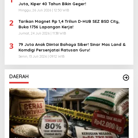
Juta, Kiper 40 Tahun Bikin Geger!
Minggu, 26 Juli 2026 | 12:50 WIB
2
Tarikan Magnet Rp 1,4 Triliun D-HUB SEZ BSD City,
Buka 1736 Lapangan Kerja!
Jumat, 24 Juli 2026 | 11:38 WIB
3
79 Juta Anak Diintai Bahaya Siber! Sinar Mas Land &
Komdigi Persenjatai Ratusan Guru!
Senin, 13 Juli 2026 | 09:12 WIB
DAERAH
A