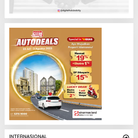
K
I
Y
O
N
O
INTERNASIONAL