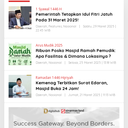
1 Syawal 1446 H
Pemerintah Tetapkan Idul Fitri Jatuh
Pada 31 Maret 2025!
Daerah
,
Features
,
Nasional
|
Sabtu, 29 Maret 2025 |
22:45 WIB
O
L
E
H
Arus Mudik 2025
E
Ribuan Posko Masjid Ramah Pemudik:
D
Y
Apa Fasilitas & Dimana Lokasinya ?
P
R
Daerah
,
Nasional
|
Selasa, 25 Maret 2025 | 13:18 WIB
O
I
L
Y
E
O
H
Ramadan 1446 Hijriyah
N
H
Kemenag Terbitkan Surat Edaran,
O
E
N
Masjid Buka 24 Jam!
D
R
Daerah
,
Nasional
|
Jumat, 21 Maret 2025 | 11:13 WIB
O
A
L
N
E
E
H
W
E
S
D
L
Y
I
P
N
R