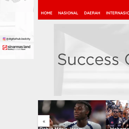
HOME
NASIONAL
DAERAH
INTERNASI
«
 Jeremy
Mohamed Salah Berlabuh
Pendaf