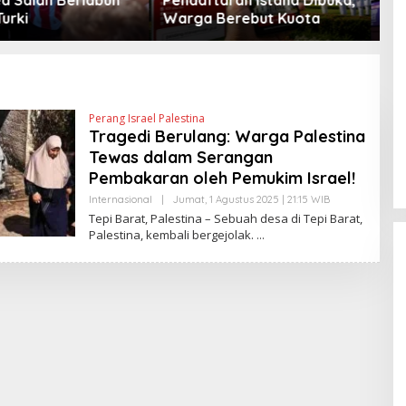
Berebut Kuota
Peta Politik AS
Perang Israel Palestina
Tragedi Berulang: Warga Palestina
Tewas dalam Serangan
Pembakaran oleh Pemukim Israel!
Internasional
|
Jumat, 1 Agustus 2025 | 21:15 WIB
O
L
Tepi Barat, Palestina – Sebuah desa di Tepi Barat,
E
Palestina, kembali bergejolak.
H
H
E
N
D
R
A
N
E
W
S
L
I
N