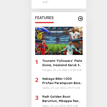
WIB
FEATURES
1
Tsunami ‘Followers’ Piala
Dunia, Haaland Keruk 32
Juta, Kiper 40 Tahun
Minggu, 26 Juli 2026 | 12:50 WIB
Bikin Geger!
2
Kebaya Bikin 1.000
Profesi Perempuan Bisa
Menyatu di Arena
Sabtu, 25 Juli 2026 | 09:47 WIB
Komunikasi Global!
3
Raih Golden Boot
Beruntun, Mbappe Resmi
Kunci Takhta Top Skor
Rabu, 22 Juli 2026 | 10:31 WIB