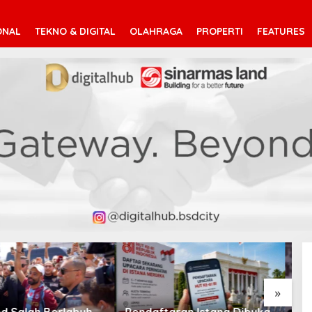
ONAL
TEKNO & DIGITAL
OLAHRAGA
PROPERTI
FEATURES
V
T
»
taran Istana Dibuka,
Suara Arab Michigan Ubah