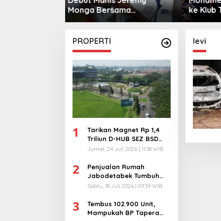
sama
ke Klub Turki
Warga 
City
PROPERTI
levi
1
Tarikan Magnet Rp 1,4
Triliun D-HUB SEZ BSD
City, Buka 1736
Jumat, 24 Juli 2026 | 11:38 WIB
Lapangan Kerja!
2
Penjualan Rumah
Jabodetabek Tumbuh
94%! Developer
Sabtu, 18 Juli 2026 | 09:39 WIB
Langsung Lempar Diskon
3
Ekstra
Tembus 102.900 Unit,
Mampukah BP Tapera