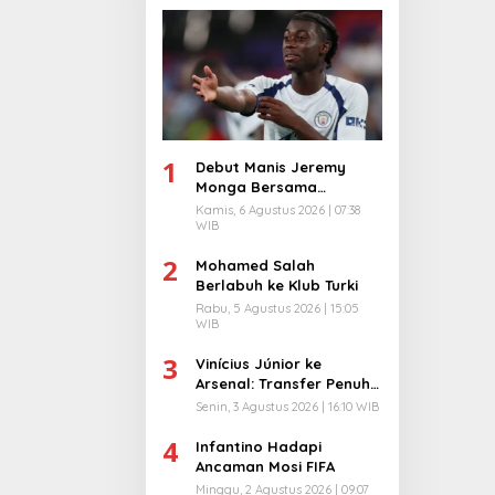
1
Debut Manis Jeremy
Monga Bersama
Manchester City
Kamis, 6 Agustus 2026 | 07:38
WIB
2
Mohamed Salah
Berlabuh ke Klub Turki
Rabu, 5 Agustus 2026 | 15:05
WIB
3
Vinícius Júnior ke
Arsenal: Transfer Penuh
Risiko
Senin, 3 Agustus 2026 | 16:10 WIB
4
Infantino Hadapi
Ancaman Mosi FIFA
Minggu, 2 Agustus 2026 | 09:07