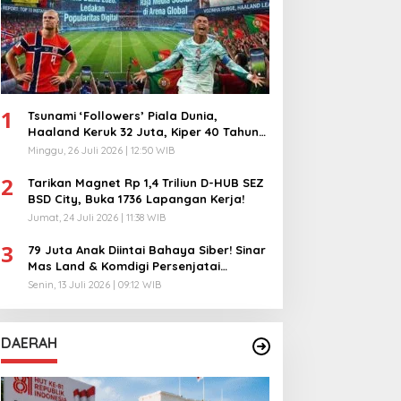
1
Tsunami ‘Followers’ Piala Dunia,
Haaland Keruk 32 Juta, Kiper 40 Tahun
Bikin Geger!
Minggu, 26 Juli 2026 | 12:50 WIB
2
Tarikan Magnet Rp 1,4 Triliun D-HUB SEZ
BSD City, Buka 1736 Lapangan Kerja!
Jumat, 24 Juli 2026 | 11:38 WIB
3
79 Juta Anak Diintai Bahaya Siber! Sinar
Mas Land & Komdigi Persenjatai
Ratusan Guru!
Senin, 13 Juli 2026 | 09:12 WIB
DAERAH