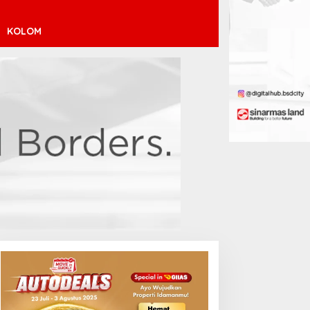
KOLOM
inícius Júnior ke Arsenal:
ransfer Penuh Risiko
Debut Manis Jeremy