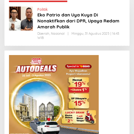
Politik
Eko Patrio dan Uya Kuya Di
Nonaktifkan dari DPR, Upaya Redam
Amarah Publik
Daerah
,
Nasional
|
Minggu, 31 Agustus 2025 | 16:43
WIB
O
L
E
H
E
D
Y
P
R
I
Y
O
N
O