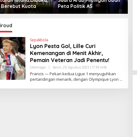
Berebut Kuota
Peta Politik AS
iroud
Sepakbola
Lyon Pesta Gol, Lille Curi
Kemenangan di Menit Akhir,
Pemain Veteran Jadi Penentu!
Olahraga
|
Senin, 25 Agustus 2025 | 17:39 WIB
O
L
Prancis — Pekan kedua Ligue 1 menyuguhkan
E
pertandingan menarik, dengan Olympique Lyon
H
H
E
N
D
R
A
N
E
W
S
L
I
N