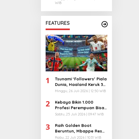
WIB
FEATURES
1
Tsunami ‘Followers’ Piala
Dunia, Haaland Keruk 32
Juta, Kiper 40 Tahun
Minggu, 26 Juli 2026 | 12:50 WIB
Bikin Geger!
2
Kebaya Bikin 1.000
Profesi Perempuan Bisa
Menyatu di Arena
Sabtu, 25 Juli 2026 | 09:47 WIB
Komunikasi Global!
3
Raih Golden Boot
Beruntun, Mbappe Resmi
Kunci Takhta Top Skor
Rabu, 22 Juli 2026 | 10:31 WIB