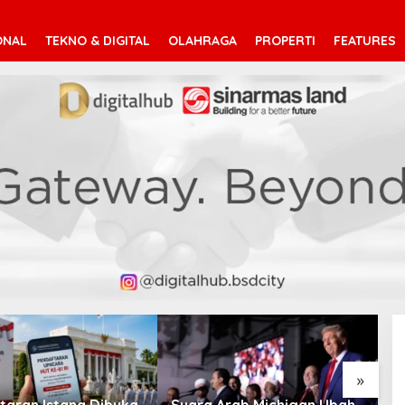
ONAL
TEKNO & DIGITAL
OLAHRAGA
PROPERTI
FEATURES
V
T
»
taran Istana Dibuka,
Suara Arab Michigan Ubah