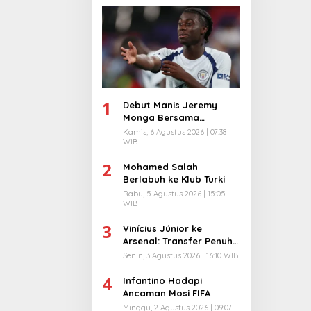
1
Debut Manis Jeremy
Monga Bersama
Manchester City
Kamis, 6 Agustus 2026 | 07:38
WIB
2
Mohamed Salah
Berlabuh ke Klub Turki
Rabu, 5 Agustus 2026 | 15:05
WIB
3
Vinícius Júnior ke
Arsenal: Transfer Penuh
Risiko
Senin, 3 Agustus 2026 | 16:10 WIB
4
Infantino Hadapi
Ancaman Mosi FIFA
Minggu, 2 Agustus 2026 | 09:07