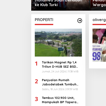
sama
ke Klub Turki
Warga 
City
PROPERTI
oliverg
1
Tarikan Magnet Rp 1,4
Triliun D-HUB SEZ BSD
City, Buka 1736
Jumat, 24 Juli 2026 | 11:38 WIB
Lapangan Kerja!
2
Penjualan Rumah
Jabodetabek Tumbuh
94%! Developer
Sabtu, 18 Juli 2026 | 09:39 WIB
Langsung Lempar Diskon
3
Ekstra
Tembus 102.900 Unit,
Mampukah BP Tapera