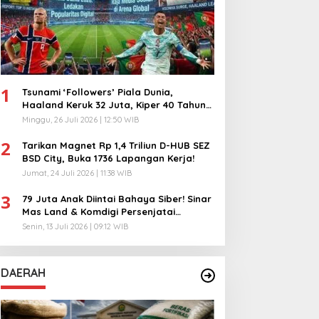
1
Tsunami ‘Followers’ Piala Dunia,
Haaland Keruk 32 Juta, Kiper 40 Tahun
Bikin Geger!
Minggu, 26 Juli 2026 | 12:50 WIB
2
Tarikan Magnet Rp 1,4 Triliun D-HUB SEZ
BSD City, Buka 1736 Lapangan Kerja!
Jumat, 24 Juli 2026 | 11:38 WIB
3
79 Juta Anak Diintai Bahaya Siber! Sinar
Mas Land & Komdigi Persenjatai
Ratusan Guru!
Senin, 13 Juli 2026 | 09:12 WIB
DAERAH