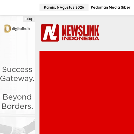
L
e
Kamis, 6 Agustus 2026
Pedoman Media Siber
w
a
tutup
t
i
k
e
k
o
n
t
e
n