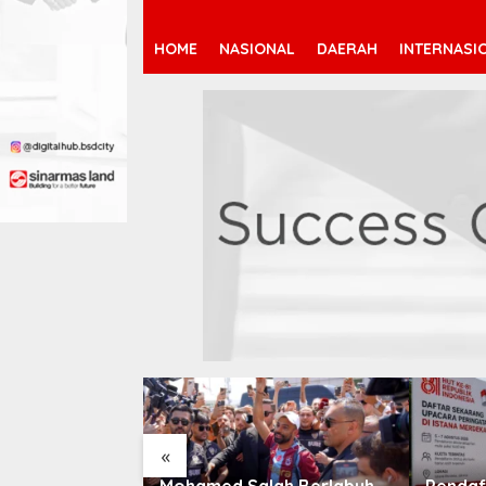
HOME
NASIONAL
DAERAH
INTERNASI
«
 Jeremy
Mohamed Salah Berlabuh
Pendaf