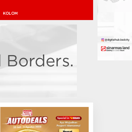
KOLOM
inícius Júnior ke Arsenal:
ransfer Penuh Risiko
Debut Manis Jeremy