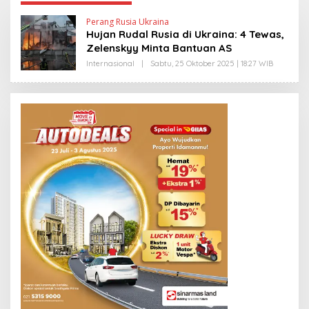
Perang Rusia Ukraina
Hujan Rudal Rusia di Ukraina: 4 Tewas,
Zelenskyy Minta Bantuan AS
Internasional
|
Sabtu, 25 Oktober 2025 | 18:27 WIB
O
L
E
H
Y
A
N
T
I
N
E
W
S
L
I
N
K