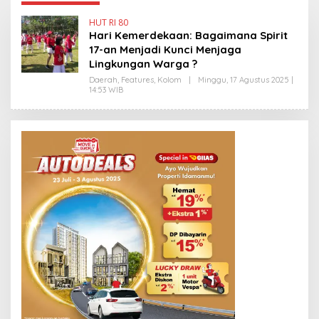
HUT RI 80
Hari Kemerdekaan: Bagaimana Spirit
17-an Menjadi Kunci Menjaga
Lingkungan Warga ?
Daerah
,
Features
,
Kolom
|
Minggu, 17 Agustus 2025 |
14:53 WIB
O
L
E
H
H
E
N
D
R
A
N
E
W
S
L
I
N
K