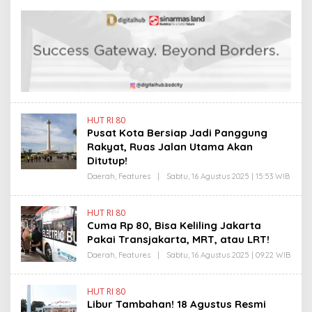
E
L
H
I
Y
N
A
K
N
T
I
N
E
W
S
L
I
HUT RI 80
N
Pusat Kota Bersiap Jadi Panggung
K
Rakyat, Ruas Jalan Utama Akan
Ditutup!
Daerah
,
Features
|
Sabtu, 16 Agustus 2025 | 15:53 WIB
O
L
E
H
HUT RI 80
Y
Cuma Rp 80, Bisa Keliling Jakarta
A
N
Pakai Transjakarta, MRT, atau LRT!
T
I
Daerah
,
Features
|
Sabtu, 16 Agustus 2025 | 09:22 WIB
O
N
L
E
E
W
H
HUT RI 80
S
Y
Libur Tambahan! 18 Agustus Resmi
L
A