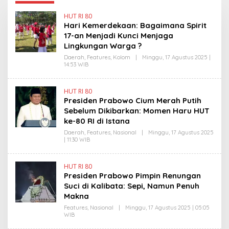
HUT RI 80
Hari Kemerdekaan: Bagaimana Spirit
17-an Menjadi Kunci Menjaga
Lingkungan Warga ?
Daerah
,
Features
,
Kolom
|
Minggu, 17 Agustus 2025 |
14:53 WIB
O
L
E
H
HUT RI 80
H
Presiden Prabowo Cium Merah Putih
E
N
Sebelum Dikibarkan: Momen Haru HUT
D
ke-80 RI di Istana
R
A
Daerah
,
Features
,
Nasional
|
Minggu, 17 Agustus 2025
N
| 11:30 WIB
O
E
L
W
E
S
H
L
HUT RI 80
Y
I
Presiden Prabowo Pimpin Renungan
A
N
N
Suci di Kalibata: Sepi, Namun Penuh
K
T
Makna
I
N
Features
,
Nasional
|
Minggu, 17 Agustus 2025 | 05:05
E
WIB
O
W
L
S