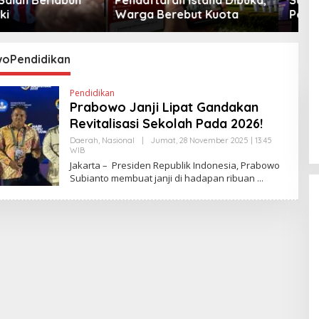
Berebut Kuota
Peta Politik AS
oPendidikan
Pendidikan
Prabowo Janji Lipat Gandakan
Revitalisasi Sekolah Pada 2026!
Daerah
,
Nasional
|
Jumat, 28 November 2025 | 13:45
WIB
O
L
Jakarta – Presiden Republik Indonesia, Prabowo
E
Subianto membuat janji di hadapan ribuan
H
Y
A
N
T
I
N
E
W
S
L
I
N
K