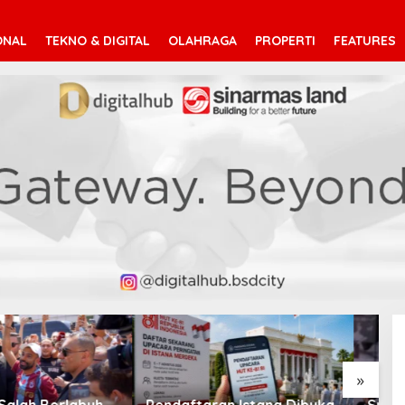
ONAL
TEKNO & DIGITAL
OLAHRAGA
PROPERTI
FEATURES
V
T
»
taran Istana Dibuka,
Suara Arab Michigan Ubah