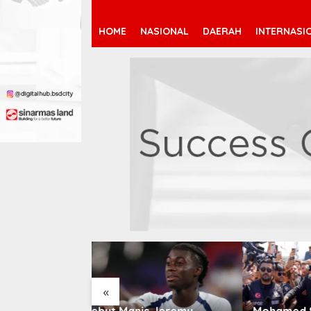
HOME
NASIONAL
DAERAH
INTERNASI
«
 Jeremy
Mohamed Salah Berlabuh
Pendaf