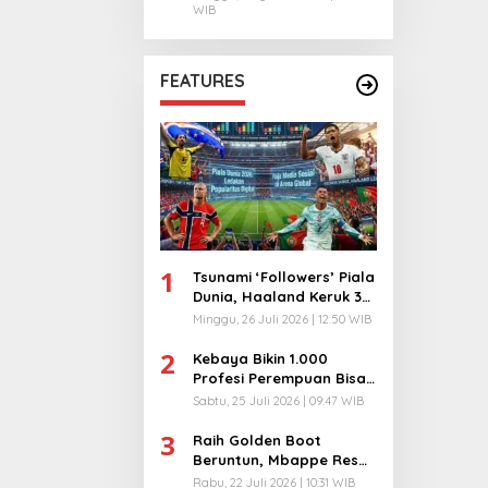
WIB
FEATURES
1
Tsunami ‘Followers’ Piala
Dunia, Haaland Keruk 32
Juta, Kiper 40 Tahun
Minggu, 26 Juli 2026 | 12:50 WIB
Bikin Geger!
2
Kebaya Bikin 1.000
Profesi Perempuan Bisa
Menyatu di Arena
Sabtu, 25 Juli 2026 | 09:47 WIB
Komunikasi Global!
3
Raih Golden Boot
Beruntun, Mbappe Resmi
Kunci Takhta Top Skor
Rabu, 22 Juli 2026 | 10:31 WIB