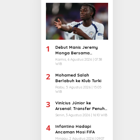
1
Debut Manis Jeremy
Monga Bersama
Manchester City
Kamis, 6 Agustus 2026 | 07:38
WIB
2
Mohamed Salah
Berlabuh ke Klub Turki
Rabu, 5 Agustus 2026 | 15:05
WIB
3
Vinícius Júnior ke
Arsenal: Transfer Penuh
Risiko
Senin, 3 Agustus 2026 | 16:10 WIB
4
Infantino Hadapi
Ancaman Mosi FIFA
Minggu, 2 Agustus 2026 | 09:07