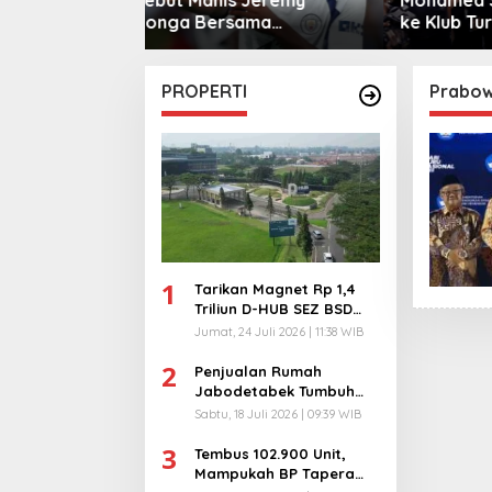
sama
ke Klub Turki
Warga 
City
PROPERTI
Prabow
1
Tarikan Magnet Rp 1,4
Triliun D-HUB SEZ BSD
City, Buka 1736
Jumat, 24 Juli 2026 | 11:38 WIB
Lapangan Kerja!
2
Penjualan Rumah
Jabodetabek Tumbuh
94%! Developer
Sabtu, 18 Juli 2026 | 09:39 WIB
Langsung Lempar Diskon
3
Ekstra
Tembus 102.900 Unit,
Mampukah BP Tapera