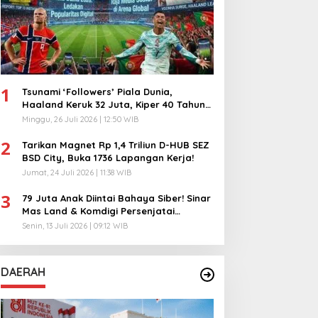
1
Tsunami ‘Followers’ Piala Dunia,
Haaland Keruk 32 Juta, Kiper 40 Tahun
Bikin Geger!
Minggu, 26 Juli 2026 | 12:50 WIB
2
Tarikan Magnet Rp 1,4 Triliun D-HUB SEZ
BSD City, Buka 1736 Lapangan Kerja!
Jumat, 24 Juli 2026 | 11:38 WIB
3
79 Juta Anak Diintai Bahaya Siber! Sinar
Mas Land & Komdigi Persenjatai
Ratusan Guru!
Senin, 13 Juli 2026 | 09:12 WIB
DAERAH