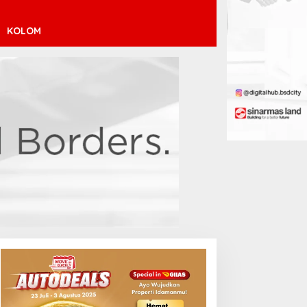
KOLOM
inícius Júnior ke Arsenal:
ransfer Penuh Risiko
Debut Manis Jeremy