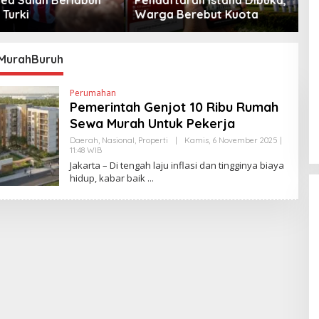
Berebut Kuota
Peta Politik AS
MurahBuruh
Perumahan
Pemerintah Genjot 10 Ribu Rumah
Sewa Murah Untuk Pekerja
Daerah
,
Nasional
,
Properti
|
Kamis, 6 November 2025 |
11:48 WIB
O
L
Jakarta – Di tengah laju inflasi dan tingginya biaya
E
hidup, kabar baik
H
Y
A
N
T
I
N
E
W
S
L
I
N
K