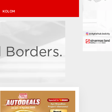
KOLOM
inícius Júnior ke Arsenal:
ransfer Penuh Risiko
Debut Manis Jeremy