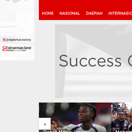
HOME
NASIONAL
DAERAH
INTERNASI
«
 Jeremy
Mohamed Salah Berlabuh
Pendaf