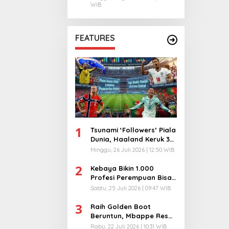
WIB
FEATURES
1
Tsunami ‘Followers’ Piala
Dunia, Haaland Keruk 32
Juta, Kiper 40 Tahun
Minggu, 26 Juli 2026 | 12:50 WIB
Bikin Geger!
2
Kebaya Bikin 1.000
Profesi Perempuan Bisa
Menyatu di Arena
Sabtu, 25 Juli 2026 | 09:47 WIB
Komunikasi Global!
3
Raih Golden Boot
Beruntun, Mbappe Resmi
Kunci Takhta Top Skor
Rabu, 22 Juli 2026 | 10:31 WIB