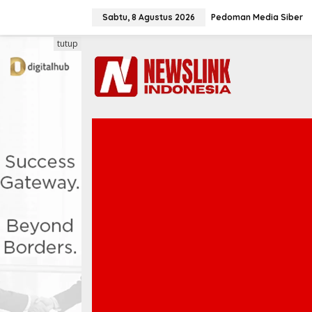
L
e
Sabtu, 8 Agustus 2026
Pedoman Media Siber
w
a
tutup
t
i
k
e
k
o
n
t
e
n