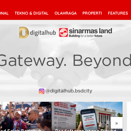
ONAL
TEKNO & DIGITAL
OLAHRAGA
PROPERTI
FEATURES
V
T
»
taran Istana Dibuka,
Suara Arab Michigan Ubah