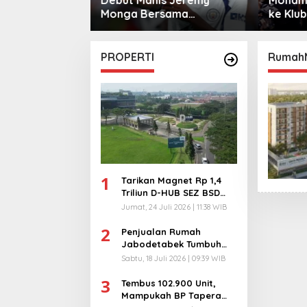
sama
ke Klub Turki
Warga 
City
PROPERTI
Rumah
1
Tarikan Magnet Rp 1,4
Triliun D-HUB SEZ BSD
City, Buka 1736
Jumat, 24 Juli 2026 | 11:38 WIB
Lapangan Kerja!
2
Penjualan Rumah
Jabodetabek Tumbuh
94%! Developer
Sabtu, 18 Juli 2026 | 09:39 WIB
Langsung Lempar Diskon
3
Ekstra
Tembus 102.900 Unit,
Mampukah BP Tapera