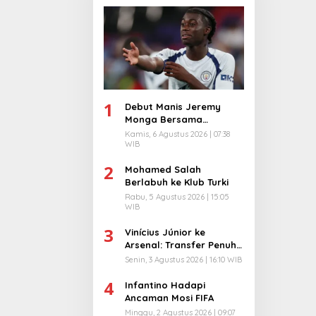
1
Debut Manis Jeremy
Monga Bersama
Manchester City
Kamis, 6 Agustus 2026 | 07:38
WIB
2
Mohamed Salah
Berlabuh ke Klub Turki
Rabu, 5 Agustus 2026 | 15:05
WIB
3
Vinícius Júnior ke
Arsenal: Transfer Penuh
Risiko
Senin, 3 Agustus 2026 | 16:10 WIB
4
Infantino Hadapi
Ancaman Mosi FIFA
Minggu, 2 Agustus 2026 | 09:07