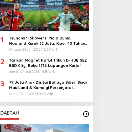
1
Tsunami ‘Followers’ Piala Dunia,
Haaland Keruk 32 Juta, Kiper 40 Tahun
Bikin Geger!
Minggu, 26 Juli 2026 | 12:50 WIB
2
Tarikan Magnet Rp 1,4 Triliun D-HUB SEZ
BSD City, Buka 1736 Lapangan Kerja!
Jumat, 24 Juli 2026 | 11:38 WIB
3
79 Juta Anak Diintai Bahaya Siber! Sinar
Mas Land & Komdigi Persenjatai
Ratusan Guru!
Senin, 13 Juli 2026 | 09:12 WIB
DAERAH