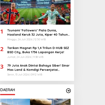
1
Tsunami ‘Followers’ Piala Dunia,
Haaland Keruk 32 Juta, Kiper 40 Tahun
Bikin Geger!
Minggu, 26 Juli 2026 | 12:50 WIB
2
Tarikan Magnet Rp 1,4 Triliun D-HUB SEZ
BSD City, Buka 1736 Lapangan Kerja!
Jumat, 24 Juli 2026 | 11:38 WIB
3
79 Juta Anak Diintai Bahaya Siber! Sinar
Mas Land & Komdigi Persenjatai
Ratusan Guru!
Senin, 13 Juli 2026 | 09:12 WIB
DAERAH