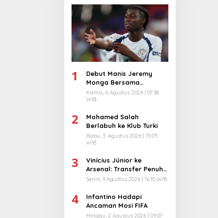
1
Debut Manis Jeremy
Monga Bersama
Manchester City
Kamis, 6 Agustus 2026 | 07:38
WIB
2
Mohamed Salah
Berlabuh ke Klub Turki
Rabu, 5 Agustus 2026 | 15:05
WIB
3
Vinícius Júnior ke
Arsenal: Transfer Penuh
Risiko
Senin, 3 Agustus 2026 | 16:10 WIB
4
Infantino Hadapi
Ancaman Mosi FIFA
Minggu, 2 Agustus 2026 | 09:07