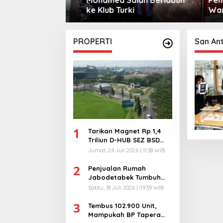
sama
ke Klub Turki
Warga 
City
PROPERTI
San An
1
Tarikan Magnet Rp 1,4
Triliun D-HUB SEZ BSD
City, Buka 1736
Jumat, 24 Juli 2026 | 11:38 WIB
Lapangan Kerja!
2
Penjualan Rumah
Jabodetabek Tumbuh
94%! Developer
Sabtu, 18 Juli 2026 | 09:39 WIB
Langsung Lempar Diskon
3
Ekstra
Tembus 102.900 Unit,
Mampukah BP Tapera