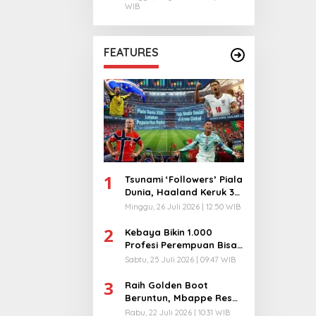
WIB
FEATURES
1
Tsunami ‘Followers’ Piala
Dunia, Haaland Keruk 32
Juta, Kiper 40 Tahun
Minggu, 26 Juli 2026 | 12:50 WIB
Bikin Geger!
2
Kebaya Bikin 1.000
Profesi Perempuan Bisa
Menyatu di Arena
Sabtu, 25 Juli 2026 | 09:47 WIB
Komunikasi Global!
3
Raih Golden Boot
Beruntun, Mbappe Resmi
Kunci Takhta Top Skor
Rabu, 22 Juli 2026 | 10:31 WIB