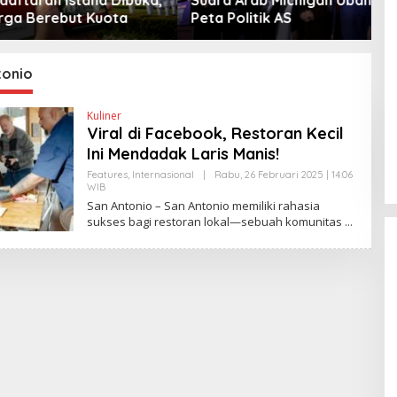
Berebut Kuota
Peta Politik AS
tonio
Kuliner
Viral di Facebook, Restoran Kecil
Ini Mendadak Laris Manis!
Features
,
Internasional
|
Rabu, 26 Februari 2025 | 14:06
WIB
O
L
San Antonio – San Antonio memiliki rahasia
E
sukses bagi restoran lokal—sebuah komunitas
H
Y
A
N
T
I
N
E
W
S
L
I
N
K