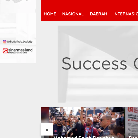
HOME
NASIONAL
DAERAH
INTERNASI
«
 Jeremy
Mohamed Salah Berlabuh
Pendaf