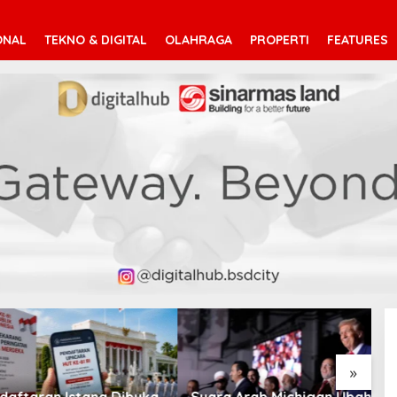
ONAL
TEKNO & DIGITAL
OLAHRAGA
PROPERTI
FEATURES
V
T
»
taran Istana Dibuka,
Suara Arab Michigan Ubah