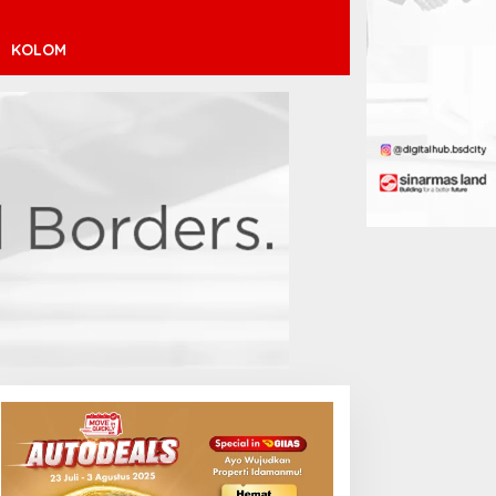
KOLOM
inícius Júnior ke Arsenal:
ransfer Penuh Risiko
Debut Manis Jeremy