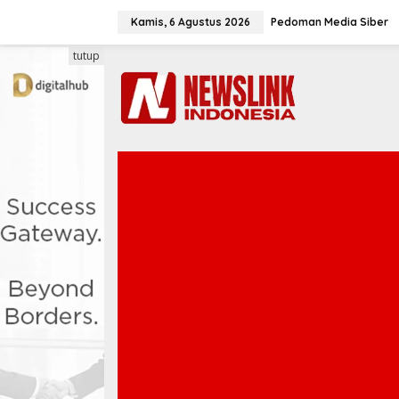
L
e
Kamis, 6 Agustus 2026
Pedoman Media Siber
w
a
tutup
t
i
k
e
k
o
n
t
e
n