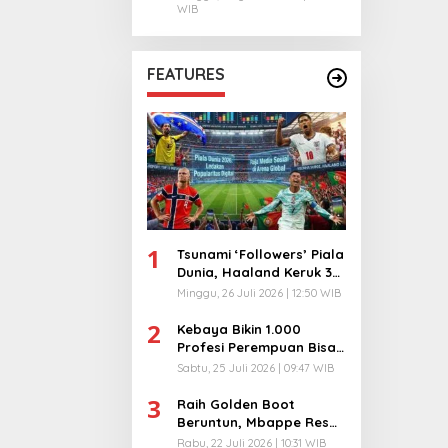
WIB
FEATURES
1
Tsunami ‘Followers’ Piala
Dunia, Haaland Keruk 32
Juta, Kiper 40 Tahun
Minggu, 26 Juli 2026 | 12:50 WIB
Bikin Geger!
2
Kebaya Bikin 1.000
Profesi Perempuan Bisa
Menyatu di Arena
Sabtu, 25 Juli 2026 | 09:47 WIB
Komunikasi Global!
3
Raih Golden Boot
Beruntun, Mbappe Resmi
Kunci Takhta Top Skor
Rabu, 22 Juli 2026 | 10:31 WIB