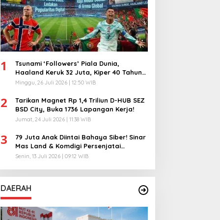
1
Tsunami ‘Followers’ Piala Dunia,
Haaland Keruk 32 Juta, Kiper 40 Tahun
Bikin Geger!
Minggu, 26 Juli 2026 | 12:50 WIB
2
Tarikan Magnet Rp 1,4 Triliun D-HUB SEZ
BSD City, Buka 1736 Lapangan Kerja!
Jumat, 24 Juli 2026 | 11:38 WIB
3
79 Juta Anak Diintai Bahaya Siber! Sinar
Mas Land & Komdigi Persenjatai
Ratusan Guru!
Senin, 13 Juli 2026 | 09:12 WIB
DAERAH