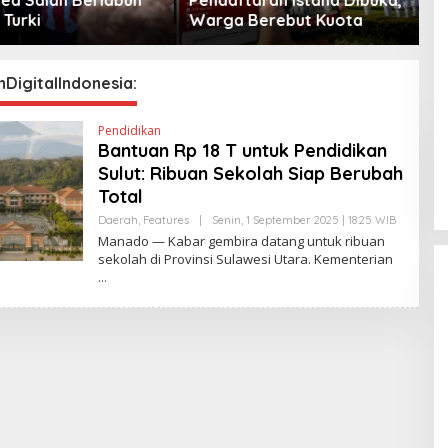
Berebut Kuota
Peta Politik AS
DigitalIndonesia:
Pendidikan
Bantuan Rp 18 T untuk Pendidikan
Sulut: Ribuan Sekolah Siap Berubah
Total
Daerah
,
Features
|
Senin, 1 September 2025 | 18:25 WIB
O
L
Manado — Kabar gembira datang untuk ribuan
E
sekolah di Provinsi Sulawesi Utara. Kementerian
H
Y
A
N
T
I
N
E
W
S
L
I
N
K