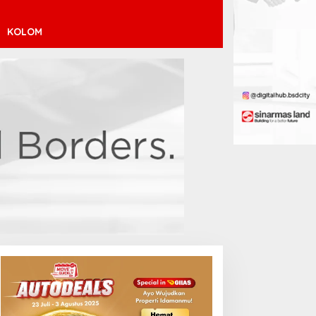
KOLOM
inícius Júnior ke Arsenal:
ransfer Penuh Risiko
Debut Manis Jeremy