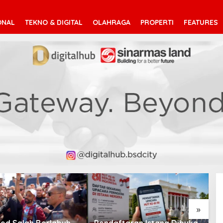
ONAL
TEKNO & DIGITAL
OLAHRAGA
PROPERTI
FEATURES
V
T
»
taran Istana Dibuka,
Suara Arab Michigan Ubah