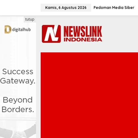
L
e
Kamis, 6 Agustus 2026
Pedoman Media Siber
w
a
tutup
t
i
k
e
k
o
n
t
e
n