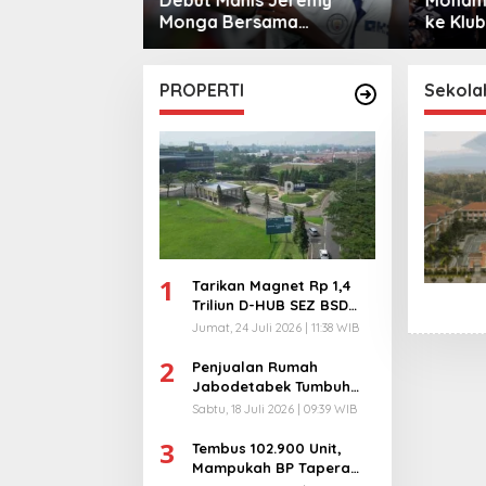
sama
ke Klub Turki
Warga 
City
PROPERTI
Sekolah
1
Tarikan Magnet Rp 1,4
Triliun D-HUB SEZ BSD
City, Buka 1736
Jumat, 24 Juli 2026 | 11:38 WIB
Lapangan Kerja!
2
Penjualan Rumah
Jabodetabek Tumbuh
94%! Developer
Sabtu, 18 Juli 2026 | 09:39 WIB
Langsung Lempar Diskon
3
Ekstra
Tembus 102.900 Unit,
Mampukah BP Tapera