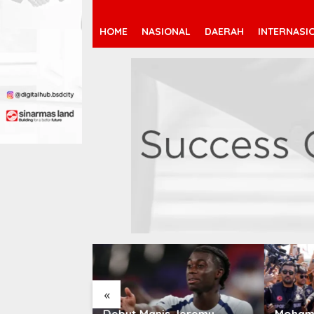
HOME
NASIONAL
DAERAH
INTERNASI
«
 Jeremy
Mohamed Salah Berlabuh
Pendaf