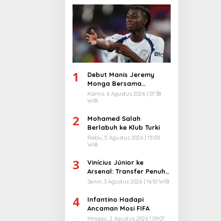
1
Debut Manis Jeremy
Monga Bersama
Manchester City
Kamis, 6 Agustus 2026 | 07:38
WIB
2
Mohamed Salah
Berlabuh ke Klub Turki
Rabu, 5 Agustus 2026 | 15:05
WIB
3
Vinícius Júnior ke
Arsenal: Transfer Penuh
Risiko
Senin, 3 Agustus 2026 | 16:10 WIB
4
Infantino Hadapi
Ancaman Mosi FIFA
Minggu, 2 Agustus 2026 | 09:07