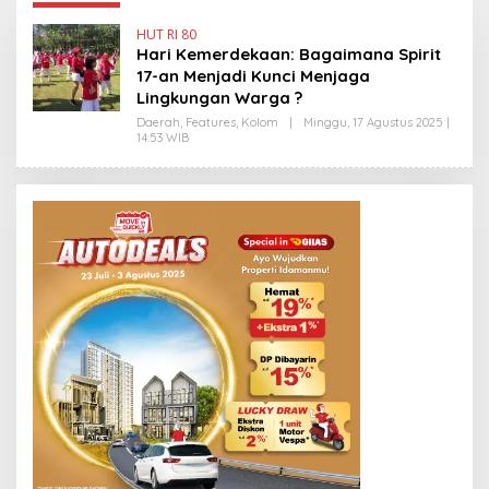
HUT RI 80
Hari Kemerdekaan: Bagaimana Spirit
17-an Menjadi Kunci Menjaga
Lingkungan Warga ?
Daerah
,
Features
,
Kolom
|
Minggu, 17 Agustus 2025 |
14:53 WIB
O
L
E
H
H
E
N
D
R
A
N
E
W
S
L
I
N
K