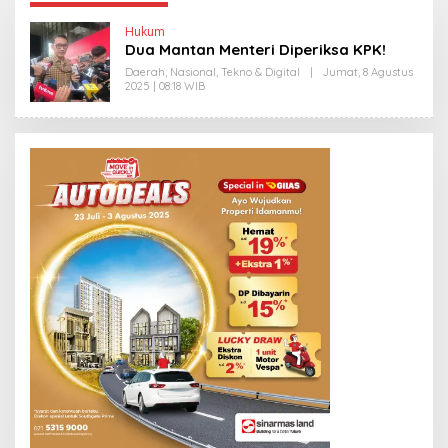
Hukum
Dua Mantan Menteri Diperiksa KPK!
Daerah
,
Nasional
,
Tekno & Digital
|
Jumat, 8 Agustus
2025 | 08:18 WIB
O
L
E
H
Y
A
N
T
I
N
E
W
S
L
I
N
K