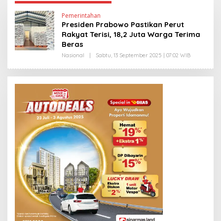
Pemerintahan
Presiden Prabowo Pastikan Perut
Rakyat Terisi, 18,2 Juta Warga Terima
Beras
Nasional
|
Sabtu, 13 September 2025 | 07:02 WIB
O
L
E
H
E
D
Y
P
R
I
Y
O
N
O