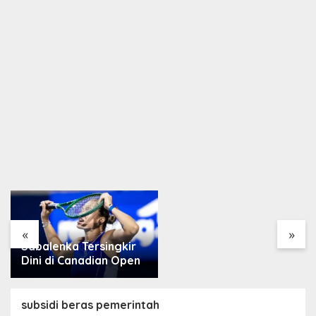
Arsenal Resmi Rekrut
Bruno Guimarães 75
Juta Pound
«
»
Magis Xabi Alonso,
Chelsea Pecundangi
Milan
subsidi beras pemerintah