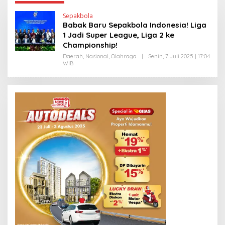
Sepakbola
Babak Baru Sepakbola Indonesia! Liga
1 Jadi Super League, Liga 2 ke
Championship!
Daerah
,
Nasional
,
Olahraga
|
Senin, 7 Juli 2025 | 17:04
WIB
O
L
E
H
H
E
N
D
R
A
N
E
W
S
L
I
N
K