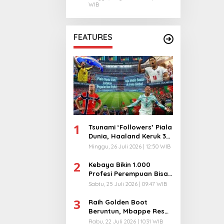
WIB
FEATURES
1
Tsunami ‘Followers’ Piala
Dunia, Haaland Keruk 32
Juta, Kiper 40 Tahun
Minggu, 26 Juli 2026 | 12:50 WIB
Bikin Geger!
2
Kebaya Bikin 1.000
Profesi Perempuan Bisa
Menyatu di Arena
Sabtu, 25 Juli 2026 | 09:47 WIB
Komunikasi Global!
3
Raih Golden Boot
Beruntun, Mbappe Resmi
Kunci Takhta Top Skor
Rabu, 22 Juli 2026 | 10:31 WIB