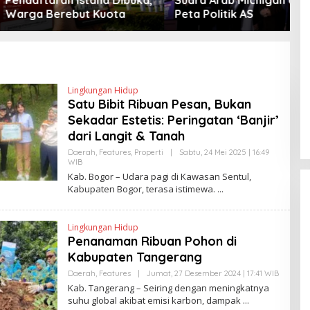
Berebut Kuota
Peta Politik AS
Lingkungan Hidup
Satu Bibit Ribuan Pesan, Bukan
Sekadar Estetis: Peringatan ‘Banjir’
dari Langit & Tanah
Daerah
,
Features
,
Properti
|
Sabtu, 24 Mei 2025 | 16:49
WIB
O
L
Kab. Bogor – Udara pagi di Kawasan Sentul,
E
Kabupaten Bogor, terasa istimewa.
H
H
E
N
Lingkungan Hidup
D
Penanaman Ribuan Pohon di
R
A
Kabupaten Tangerang
N
E
Daerah
,
Features
|
Jumat, 27 Desember 2024 | 17:41 WIB
O
W
L
Kab. Tangerang – Seiring dengan meningkatnya
S
E
L
suhu global akibat emisi karbon, dampak
H
I