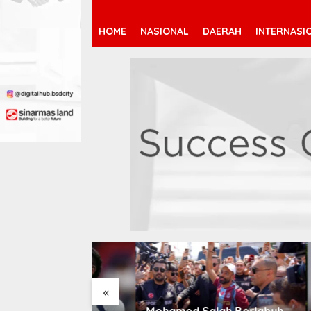
HOME
NASIONAL
DAERAH
INTERNASI
«
 Jeremy
Mohamed Salah Berlabuh
Pendaf