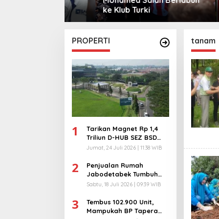
sama
ke Klub Turki
Warga 
City
PROPERTI
tanam
1
Tarikan Magnet Rp 1,4
Triliun D-HUB SEZ BSD
City, Buka 1736
Jumat, 24 Juli 2026 | 11:38 WIB
Lapangan Kerja!
2
Penjualan Rumah
Jabodetabek Tumbuh
94%! Developer
Sabtu, 18 Juli 2026 | 09:39 WIB
Langsung Lempar Diskon
3
Ekstra
Tembus 102.900 Unit,
Mampukah BP Tapera