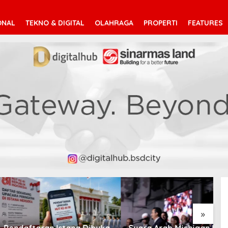
ONAL
TEKNO & DIGITAL
OLAHRAGA
PROPERTI
FEATURES
V
T
»
taran Istana Dibuka,
Suara Arab Michigan Ubah