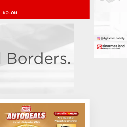
KOLOM
inícius Júnior ke Arsenal:
ransfer Penuh Risiko
Debut Manis Jeremy