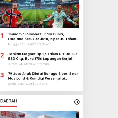
1
Tsunami ‘Followers’ Piala Dunia,
Haaland Keruk 32 Juta, Kiper 40 Tahun
Bikin Geger!
Minggu, 26 Juli 2026 | 12:50 WIB
2
Tarikan Magnet Rp 1,4 Triliun D-HUB SEZ
BSD City, Buka 1736 Lapangan Kerja!
Jumat, 24 Juli 2026 | 11:38 WIB
3
79 Juta Anak Diintai Bahaya Siber! Sinar
Mas Land & Komdigi Persenjatai
Ratusan Guru!
Senin, 13 Juli 2026 | 09:12 WIB
DAERAH