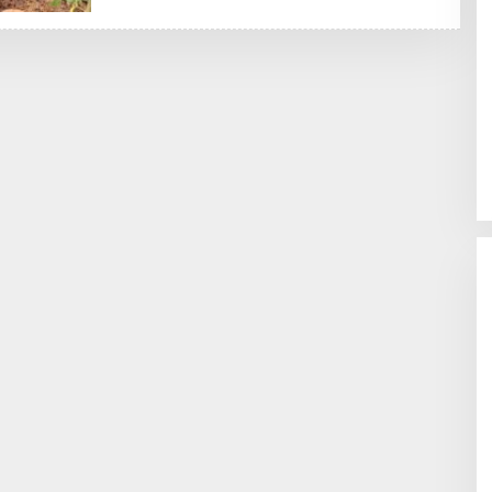
H
N
E
K
N
D
R
A
N
E
W
S
L
I
N
K