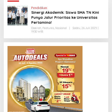
Pendidikan
Sinergi Akademik: Siswa SMA TN Kini
Punya Jalur Prioritas ke Universitas
Pertamina!
Daerah
,
Features
,
Nasional
|
Sabtu, 26 Juli 2025 |
19:30 WIB
O
L
E
H
H
E
N
D
R
A
N
E
W
S
L
I
N
K