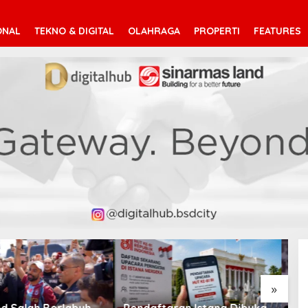
ONAL
TEKNO & DIGITAL
OLAHRAGA
PROPERTI
FEATURES
V
T
»
taran Istana Dibuka,
Suara Arab Michigan Ubah