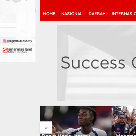
HOME
NASIONAL
DAERAH
INTERNASI
«
 Jeremy
Mohamed Salah Berlabuh
Pendaf