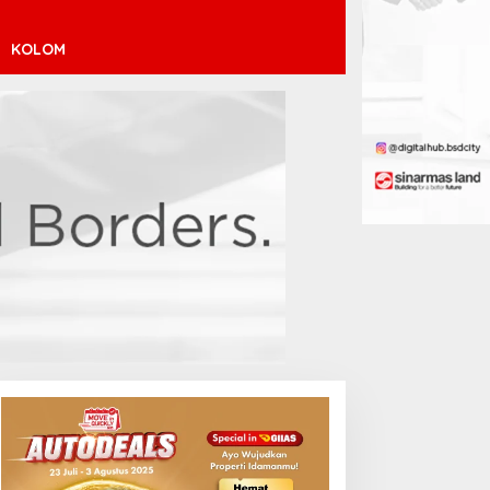
KOLOM
inícius Júnior ke Arsenal:
ransfer Penuh Risiko
Debut Manis Jeremy