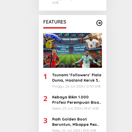
WIB
FEATURES
1
Tsunami ‘Followers’ Piala
Dunia, Haaland Keruk 32
Juta, Kiper 40 Tahun
Minggu, 26 Juli 2026 | 12:50 WIB
Bikin Geger!
2
Kebaya Bikin 1.000
Profesi Perempuan Bisa
Menyatu di Arena
Sabtu, 25 Juli 2026 | 09:47 WIB
Komunikasi Global!
3
Raih Golden Boot
Beruntun, Mbappe Resmi
Kunci Takhta Top Skor
Rabu, 22 Juli 2026 | 10:31 WIB