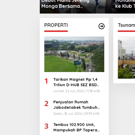
sama
ke Klub Turki
Warga 
City
PROPERTI
Tsunam
1
Tarikan Magnet Rp 1,4
Triliun D-HUB SEZ BSD
City, Buka 1736
Jumat, 24 Juli 2026 | 11:38 WIB
Lapangan Kerja!
2
Penjualan Rumah
Jabodetabek Tumbuh
94%! Developer
Sabtu, 18 Juli 2026 | 09:39 WIB
Langsung Lempar Diskon
3
Ekstra
Tembus 102.900 Unit,
Mampukah BP Tapera