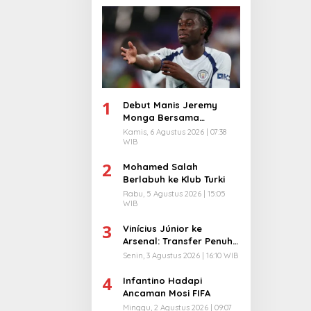
1
Debut Manis Jeremy
Monga Bersama
Manchester City
Kamis, 6 Agustus 2026 | 07:38
WIB
2
Mohamed Salah
Berlabuh ke Klub Turki
Rabu, 5 Agustus 2026 | 15:05
WIB
3
Vinícius Júnior ke
Arsenal: Transfer Penuh
Risiko
Senin, 3 Agustus 2026 | 16:10 WIB
4
Infantino Hadapi
Ancaman Mosi FIFA
Minggu, 2 Agustus 2026 | 09:07