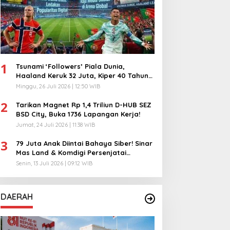
1
Tsunami ‘Followers’ Piala Dunia,
Haaland Keruk 32 Juta, Kiper 40 Tahun
Bikin Geger!
Minggu, 26 Juli 2026 | 12:50 WIB
2
Tarikan Magnet Rp 1,4 Triliun D-HUB SEZ
BSD City, Buka 1736 Lapangan Kerja!
Jumat, 24 Juli 2026 | 11:38 WIB
3
79 Juta Anak Diintai Bahaya Siber! Sinar
Mas Land & Komdigi Persenjatai
Ratusan Guru!
Senin, 13 Juli 2026 | 09:12 WIB
DAERAH