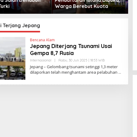
Berebut Kuota
Peta Politik AS
i Terjang Jepang
Bencana Alam
Jepang Diterjang Tsunami Usai
Gempa 8,7 Rusia
Internasional
|
Rabu, 30 Juli 2025 | 18:53 WIB
O
L
Jepang – Gelombang tsunami setinggi 1,3 meter
E
dilaporkan telah menghantam area pelabuhan
H
E
D
Y
P
R
I
Y
O
N
O