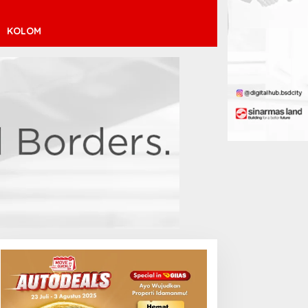
KOLOM
Arsenal Resmi Rekrut
Bruno Guimarães 75 Juta
Pound
ebut Manis Jeremy