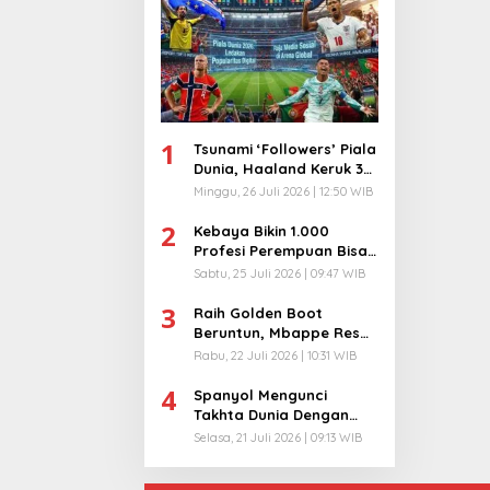
1
Tsunami ‘Followers’ Piala
Dunia, Haaland Keruk 32
Juta, Kiper 40 Tahun
Minggu, 26 Juli 2026 | 12:50 WIB
Bikin Geger!
2
Kebaya Bikin 1.000
Profesi Perempuan Bisa
Menyatu di Arena
Sabtu, 25 Juli 2026 | 09:47 WIB
Komunikasi Global!
3
Raih Golden Boot
Beruntun, Mbappe Resmi
Kunci Takhta Top Skor
Rabu, 22 Juli 2026 | 10:31 WIB
Abadi Piala Dunia!
4
Spanyol Mengunci
Takhta Dunia Dengan
Kesempurnaan, Dominasi
Selasa, 21 Juli 2026 | 09:13 WIB
Pemain Terbaik!