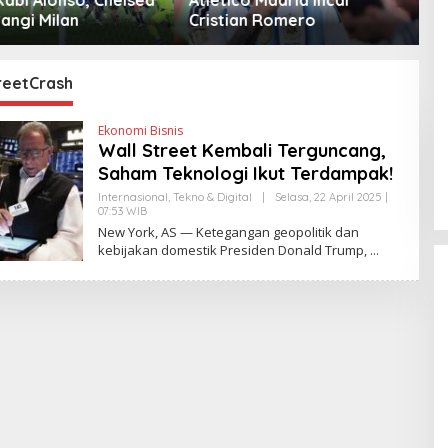
an Romero
Demi AC Milan
M
M
reetCrash
Ekonomi Bisnis
Wall Street Kembali Terguncang,
Saham Teknologi Ikut Terdampak!
Internasional
,
Tekno & Digital
|
Selasa, 22 April 2025 |
07:53 WIB
O
L
New York, AS — Ketegangan geopolitik dan
E
kebijakan domestik Presiden Donald Trump,
H
Y
A
N
T
I
N
E
W
S
L
I
N
K