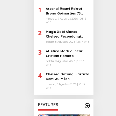
1
Arsenal Resmi Rekrut
Bruno Guimarães 75
Juta Pound
Minggu, 9 Agustus 2026 | 08:15
WIB
2
Magis Xabi Alonso,
Chelsea Pecundangi
Milan
Sabtu, 8 Agustus 2026 | 21:17 WIB
3
Atletico Madrid Incar
Cristian Romero
Sabtu, 8 Agustus 2026 | 15:56
WIB
4
Chelsea Datangi Jakarta
Demi AC Milan
Jumat, 7 Agustus 2026 | 21:03
WIB
FEATURES