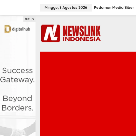
L
e
Minggu, 9 Agustus 2026
Pedoman Media Siber
w
a
tutup
t
i
k
e
k
o
n
t
e
n