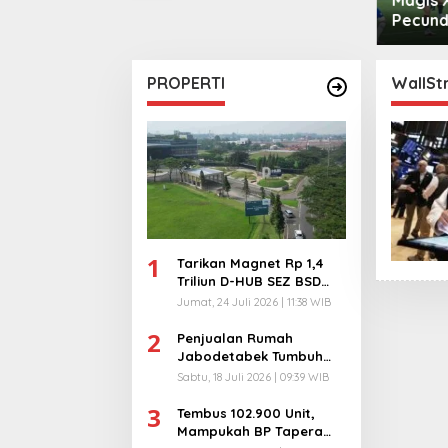
Pecundangi Milan
Cristi
PROPERTI
WallSt
1
Tarikan Magnet Rp 1,4
Triliun D-HUB SEZ BSD
City, Buka 1736
Jumat, 24 Juli 2026 | 11:38 WIB
Lapangan Kerja!
2
Penjualan Rumah
Jabodetabek Tumbuh
94%! Developer
Sabtu, 18 Juli 2026 | 09:39 WIB
Langsung Lempar Diskon
3
Ekstra
Tembus 102.900 Unit,
Mampukah BP Tapera