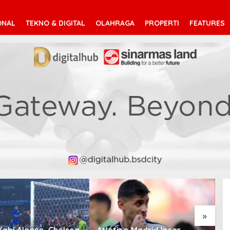
ONAL
TEKNO & DIGITAL
OLAHRAGA
PROPERTI
FEATURES
»
o Madrid Incar
Chelsea Datangi Jakarta
D