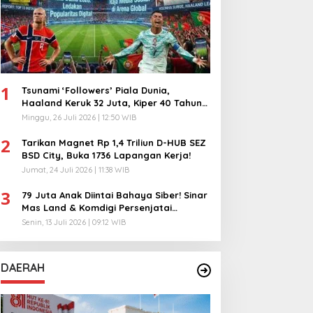
1
Tsunami ‘Followers’ Piala Dunia,
Haaland Keruk 32 Juta, Kiper 40 Tahun
Bikin Geger!
Minggu, 26 Juli 2026 | 12:50 WIB
2
Tarikan Magnet Rp 1,4 Triliun D-HUB SEZ
BSD City, Buka 1736 Lapangan Kerja!
Jumat, 24 Juli 2026 | 11:38 WIB
3
79 Juta Anak Diintai Bahaya Siber! Sinar
Mas Land & Komdigi Persenjatai
Ratusan Guru!
Senin, 13 Juli 2026 | 09:12 WIB
DAERAH