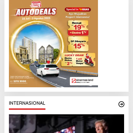
D
Y
P
R
I
Y
O
N
O
INTERNASIONAL