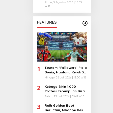
Rabu, 5 Agustus 2026 | 15:05
WIB
FEATURES
1
Tsunami ‘Followers’ Piala
Dunia, Haaland Keruk 32
Juta, Kiper 40 Tahun
Minggu, 26 Juli 2026 | 12:50 WIB
Bikin Geger!
2
Kebaya Bikin 1.000
Profesi Perempuan Bisa
Menyatu di Arena
Sabtu, 25 Juli 2026 | 09:47 WIB
Komunikasi Global!
3
Raih Golden Boot
Beruntun, Mbappe Resmi