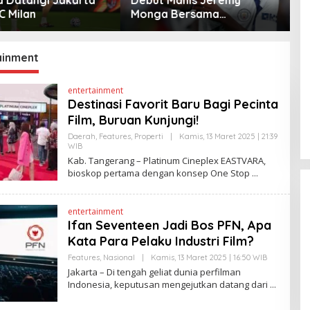
 Bersama
ke Klub Turki
W
ster City
ainment
entertainment
Destinasi Favorit Baru Bagi Pecinta
Film, Buruan Kunjungi!
Daerah
,
Features
,
Properti
|
Kamis, 13 Maret 2025 | 21:39
WIB
O
L
Kab. Tangerang – Platinum Cineplex EASTVARA,
E
bioskop pertama dengan konsep One Stop
H
H
E
N
entertainment
D
Ifan Seventeen Jadi Bos PFN, Apa
R
A
Kata Para Pelaku Industri Film?
N
E
Features
,
Nasional
|
Kamis, 13 Maret 2025 | 16:50 WIB
O
W
L
Jakarta – Di tengah geliat dunia perfilman
S
E
L
Indonesia, keputusan mengejutkan datang dari
H
I
Y
N
A