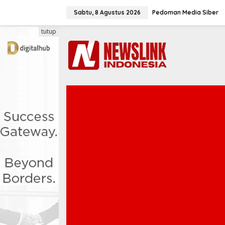
L
e
Sabtu, 8 Agustus 2026
Pedoman Media Siber
w
a
tutup
t
i
k
e
k
o
n
t
e
n