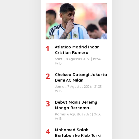
1
Atletico Madrid Incar
Cristian Romero
Sabtu, 8 Agustus 2026 | 15:56
WIB
2
Chelsea Datangi Jakarta
Demi AC Milan
Jumat, 7 Agustus 2026 | 21:03
WIB
3
Debut Manis Jeremy
Monga Bersama
Manchester City
Kamis, 6 Agustus 2026 | 07:38
WIB
4
Mohamed Salah
Berlabuh ke Klub Turki