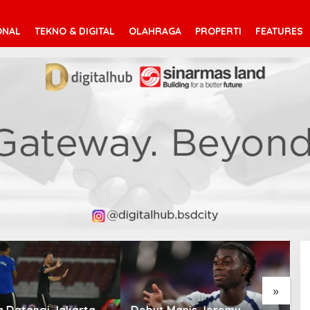
ONAL
TEKNO & DIGITAL
OLAHRAGA
PROPERTI
FEATURES
»
Manis Jeremy
Mohamed Salah Berlabuh
P