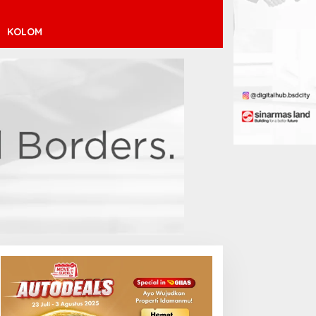
KOLOM
endaftaran Istana Dibuka,
Atletico Madrid Incar