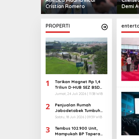
mero
Demi AC Milan
Monga
Manche
PROPERTI
entert
1
Tarikan Magnet Rp 1,4
Triliun D-HUB SEZ BSD
City, Buka 1736
Jumat, 24 Juli 2026 | 11:38 WIB
Lapangan Kerja!
2
Penjualan Rumah
Jabodetabek Tumbuh
94%! Developer
Sabtu, 18 Juli 2026 | 09:39 WIB
Langsung Lempar Diskon
3
Ekstra
Tembus 102.900 Unit,
Mampukah BP Tapera