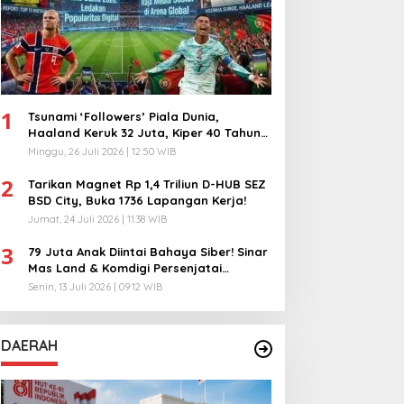
1
Tsunami ‘Followers’ Piala Dunia,
Haaland Keruk 32 Juta, Kiper 40 Tahun
Bikin Geger!
Minggu, 26 Juli 2026 | 12:50 WIB
2
Tarikan Magnet Rp 1,4 Triliun D-HUB SEZ
BSD City, Buka 1736 Lapangan Kerja!
Jumat, 24 Juli 2026 | 11:38 WIB
3
79 Juta Anak Diintai Bahaya Siber! Sinar
Mas Land & Komdigi Persenjatai
Ratusan Guru!
Senin, 13 Juli 2026 | 09:12 WIB
DAERAH