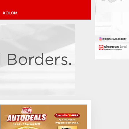
KOLOM
inícius Júnior ke Arsenal:
ransfer Penuh Risiko
Debut Manis Jeremy