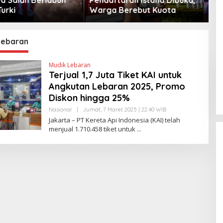
Berebut Kuota
Peta Politik AS
Lebaran
Mudik Lebaran
Terjual 1,7 Juta Tiket KAI untuk
Angkutan Lebaran 2025, Promo
Diskon hingga 25%
Nasional
|
Jumat, 7 Maret 2025 | 22:40 WIB
O
L
Jakarta – PT Kereta Api Indonesia (KAI) telah
E
menjual 1.710.458 tiket untuk
H
E
D
Y
P
R
I
Y
O
N
O