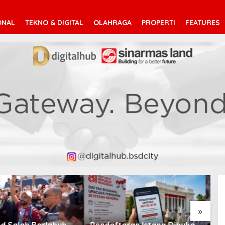
ONAL
TEKNO & DIGITAL
OLAHRAGA
PROPERTI
FEATURES
V
T
»
taran Istana Dibuka,
Suara Arab Michigan Ubah