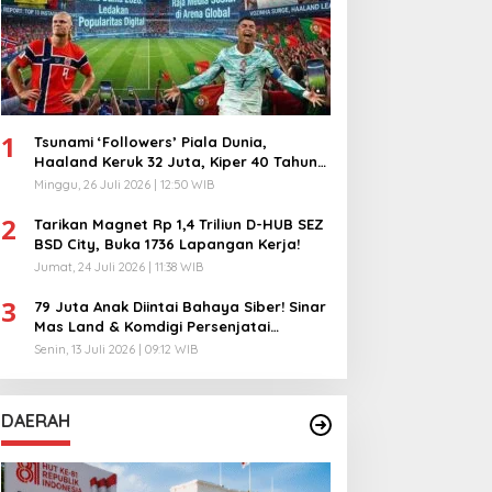
1
Tsunami ‘Followers’ Piala Dunia,
Haaland Keruk 32 Juta, Kiper 40 Tahun
Bikin Geger!
Minggu, 26 Juli 2026 | 12:50 WIB
2
Tarikan Magnet Rp 1,4 Triliun D-HUB SEZ
BSD City, Buka 1736 Lapangan Kerja!
Jumat, 24 Juli 2026 | 11:38 WIB
3
79 Juta Anak Diintai Bahaya Siber! Sinar
Mas Land & Komdigi Persenjatai
Ratusan Guru!
Senin, 13 Juli 2026 | 09:12 WIB
DAERAH