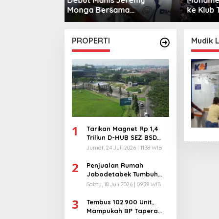
sama
ke Klub Turki
Warga 
City
PROPERTI
Mudik 
1
Tarikan Magnet Rp 1,4
Triliun D-HUB SEZ BSD
City, Buka 1736
Jumat, 24 Juli 2026 | 11:38 WIB
Lapangan Kerja!
2
Penjualan Rumah
Jabodetabek Tumbuh
94%! Developer
Sabtu, 18 Juli 2026 | 09:39 WIB
Langsung Lempar Diskon
3
Ekstra
Tembus 102.900 Unit,
Mampukah BP Tapera