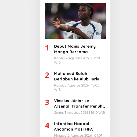
1
Debut Manis Jeremy
Monga Bersama
Manchester City
Kamis, 6 Agustus 2026 | 07:38
WIB
2
Mohamed Salah
Berlabuh ke Klub Turki
Rabu, 5 Agustus 2026 | 15:05
WIB
3
Vinícius Júnior ke
Arsenal: Transfer Penuh
Risiko
Senin, 3 Agustus 2026 | 16:10 WIB
4
Infantino Hadapi
Ancaman Mosi FIFA
Minggu, 2 Agustus 2026 | 09:07