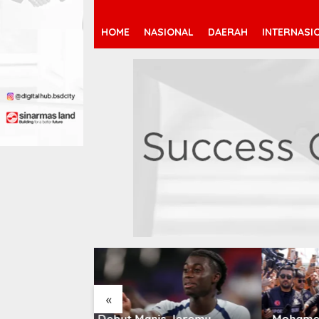
HOME
NASIONAL
DAERAH
INTERNASI
«
 Jeremy
Mohamed Salah Berlabuh
Pendaf