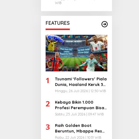
WIB
FEATURES
1
Tsunami ‘Followers’ Piala
Dunia, Haaland Keruk 32
Juta, Kiper 40 Tahun
Minggu, 26 Juli 2026 | 12:50 WIB
Bikin Geger!
2
Kebaya Bikin 1.000
Profesi Perempuan Bisa
Menyatu di Arena
Sabtu, 25 Juli 2026 | 09:47 WIB
Komunikasi Global!
3
Raih Golden Boot
Beruntun, Mbappe Resmi
Kunci Takhta Top Skor
Rabu, 22 Juli 2026 | 10:31 WIB