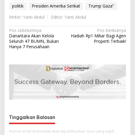
politik
Presiden Amerika Serikat
Trump Gaza”
Writer: Yanti Abdul
Editor: Yanti Abdul
N
Pos sebelumnya
Pos berikutnya
Danantara Akan Kelola
Hadiah Rp1 Miliar Bagi Agen
a
Seluruh 47 BUMN, Bukan
Properti Terbaik!
v
Hanya 7 Perusahaan
i
g
a
s
i
p
o
s
Tinggalkan Balasan
Alamat email Anda tidak akan dipublikasikan.
Ruas yang wajib