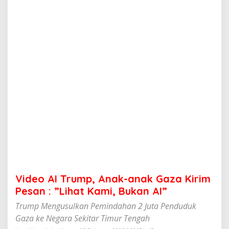
m
p
,
A
n
a
k
-
a
n
a
k
G
a
z
a
K
i
r
Video AI Trump, Anak-anak Gaza Kirim
i
m
Pesan : ”Lihat Kami, Bukan AI”
P
Trump Mengusulkan Pemindahan 2 Juta Penduduk
e
s
Gaza ke Negara Sekitar Timur Tengah
a