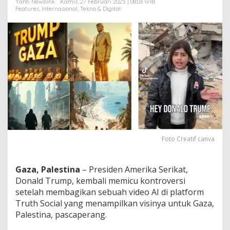
Yanti Newslink
Kamis, 27 Februari 2025 | 08:03 WIB
n
Features
,
Internasional
,
Tekno & Digital
:
”
L
i
h
a
t
K
a
m
i
,
B
u
Foto Creatif canva
k
a
n
Gaza, Palestina
– Presiden Amerika Serikat,
A
Donald Trump, kembali memicu kontroversi
I
”
setelah membagikan sebuah video AI di platform
Truth Social yang menampilkan visinya untuk Gaza,
Palestina, pascaperang.