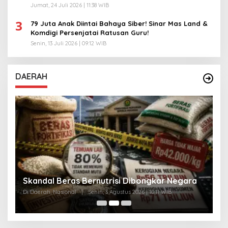
Jumat, 24 Juli 2026 | 11:38 WIB
3
79 Juta Anak Diintai Bahaya Siber! Sinar Mas Land &
Komdigi Persenjatai Ratusan Guru!
Senin, 13 Juli 2026 | 09:12 WIB
DAERAH
A
Skandal Beras Bernutrisi Dibongkar Negara
T
Di Daerah, Nasional
|
Senin, 3 Agustus 2026 | 10:11 WIB
Di