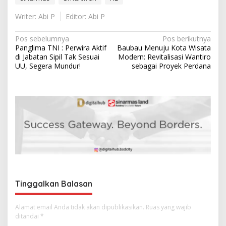
Writer: Abi P
Editor: Abi P
N
Pos sebelumnya
Pos berikutnya
Panglima TNI : Perwira Aktif
Baubau Menuju Kota Wisata
a
di Jabatan Sipil Tak Sesuai
Modern: Revitalisasi Wantiro
v
UU, Segera Mundur!
sebagai Proyek Perdana
i
g
a
s
i
p
o
s
Tinggalkan Balasan
Alamat email Anda tidak akan dipublikasikan.
Ruas yang wajib
ditandai
*