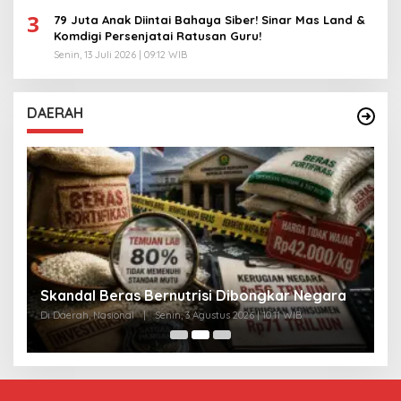
3
79 Juta Anak Diintai Bahaya Siber! Sinar Mas Land &
Komdigi Persenjatai Ratusan Guru!
Senin, 13 Juli 2026 | 09:12 WIB
DAERAH
A
Skandal Beras Bernutrisi Dibongkar Negara
T
Di Daerah, Nasional
|
Senin, 3 Agustus 2026 | 10:11 WIB
Di