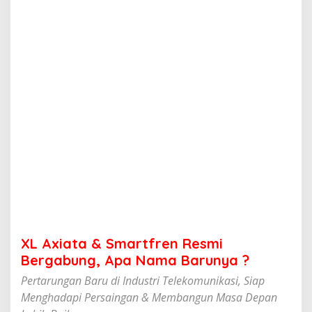
m
a
r
t
f
r
e
n
R
e
s
m
i
B
e
r
g
a
b
XL Axiata & Smartfren Resmi
u
n
Bergabung, Apa Nama Barunya ?
g
Pertarungan Baru di Industri Telekomunikasi, Siap
,
A
Menghadapi Persaingan & Membangun Masa Depan
p