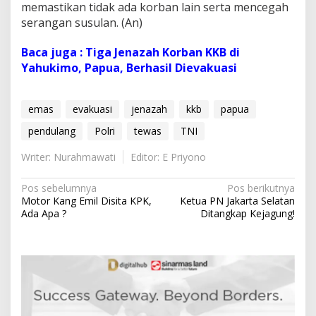
memastikan tidak ada korban lain serta mencegah
serangan susulan. (An)
Baca juga : Tiga Jenazah Korban KKB di
Yahukimo, Papua, Berhasil Dievakuasi
emas
evakuasi
jenazah
kkb
papua
pendulang
Polri
tewas
TNI
Writer: Nurahmawati
Editor: E Priyono
N
Pos sebelumnya
Pos berikutnya
Motor Kang Emil Disita KPK,
Ketua PN Jakarta Selatan
a
Ada Apa ?
Ditangkap Kejagung!
v
i
g
a
s