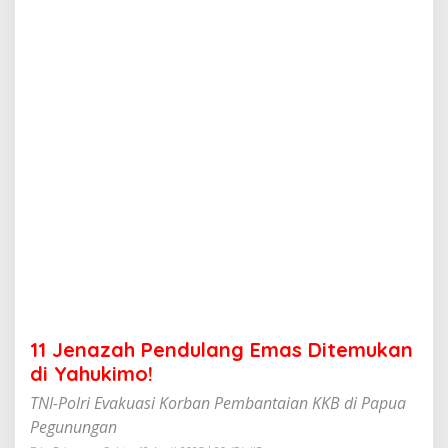
e
n
d
u
l
a
n
g
E
m
a
s
D
i
t
e
m
u
k
11 Jenazah Pendulang Emas Ditemukan
a
n
di Yahukimo!
d
TNI-Polri Evakuasi Korban Pembantaian KKB di Papua
i
Y
Pegunungan
a