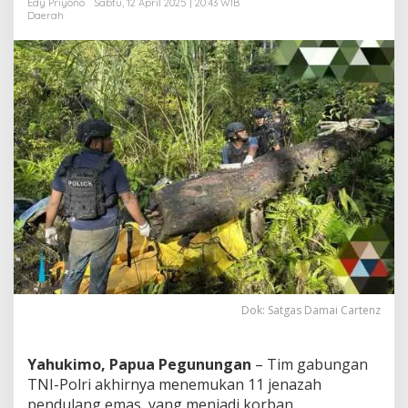
Edy Priyono
Sabtu, 12 April 2025 | 20:43 WIB
h
Daerah
u
k
i
m
o
!
Dok: Satgas Damai Cartenz
Yahukimo, Papua Pegunungan
– Tim gabungan
TNI-Polri akhirnya menemukan 11 jenazah
pendulang emas, yang menjadi korban