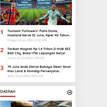
1
Tsunami ‘Followers’ Piala Dunia,
Haaland Keruk 32 Juta, Kiper 40 Tahun
Bikin Geger!
Minggu, 26 Juli 2026 | 12:50 WIB
2
Tarikan Magnet Rp 1,4 Triliun D-HUB SEZ
BSD City, Buka 1736 Lapangan Kerja!
Jumat, 24 Juli 2026 | 11:38 WIB
3
79 Juta Anak Diintai Bahaya Siber! Sinar
Mas Land & Komdigi Persenjatai
Ratusan Guru!
Senin, 13 Juli 2026 | 09:12 WIB
DAERAH