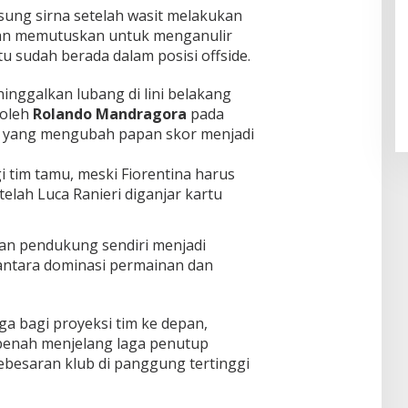
ung sirna setelah wasit melakukan
 dan memutuskan untuk menganulir
Pendaftaran Istana Dibuka,
itu sudah berada dalam posisi offside.
Warga Berebut Kuota
Di Daerah, Nasional
|
Rabu, 5 Agustus 2026 |
nggalkan lubang di lini belakang
09:13 WIB
 oleh
Rolando Mandragora
pada
nis yang mengubah papan skor menjadi
 tim tamu, meski Fiorentina harus
lah Luca Ranieri diganjar kartu
pan pendukung sendiri menjadi
 antara dominasi permainan dan
rga bagi proyeksi tim ke depan,
benah menjelang laga penutup
esaran klub di panggung tertinggi