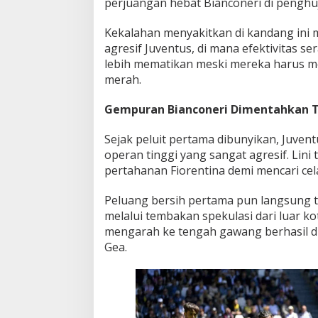
perjuangan hebat Bianconeri di pengh
n
P
Kekalahan menyakitkan di kandang ini m
u
agresif Juventus, di mana efektivitas se
b
lebih mematikan meski mereka harus me
l
i
merah.
k
S
Gempuran Bianconeri Dimentahkan 
e
n
Sejak peluit pertama dibunyikan, Juv
d
i
operan tinggi yang sangat agresif. Li
r
pertahanan Fiorentina demi mencari cel
i
!
Peluang bersih pertama pun langsung te
melalui tembakan spekulasi dari luar k
mengarah ke tengah gawang berhasil d
Gea.