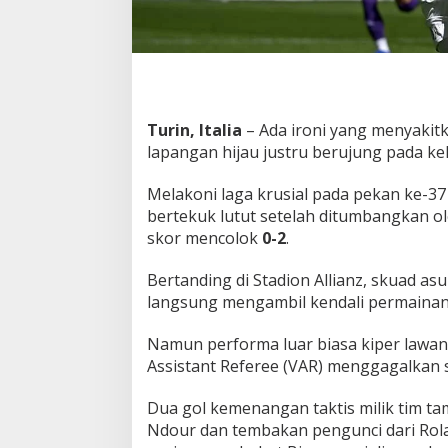
0
P
e
m
a
i
n
Turin, Italia
– Ada ironi yang menyakitk
F
lapangan hijau justru berujung pada kek
i
o
Melakoni laga krusial pada pekan ke-37
r
e
bertekuk lutut setelah ditumbangkan o
n
skor mencolok
0-2
.
t
i
Bertanding di Stadion Allianz, skuad as
n
langsung mengambil kendali permainan 
a
d
i
Namun performa luar biasa kiper lawan,
H
Assistant Referee (VAR) menggagalkan
a
d
Dua gol kemenangan taktis milik tim t
a
Ndour dan tembakan pengunci dari Ro
p
a