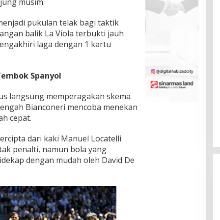
ujung musim.
enjadi pukulan telak bagi taktik
rangan balik La Viola terbukti jauh
ngakhiri laga dengan 1 kartu
Tembok Spanyol
entus langsung memperagakan skema
ni tengah Bianconeri mencoba menekan
ah cepat.
rcipta dari kaki Manuel Locatelli
otak penalti, namun bola yang
idekap dengan mudah oleh David De