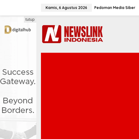
L
e
Kamis, 6 Agustus 2026
Pedoman Media Siber
w
a
tutup
t
i
k
e
k
o
n
t
e
n