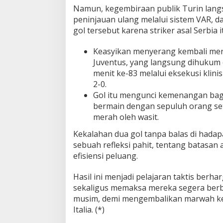
Namun, kegembiraan publik Turin langs
peninjauan ulang melalui sistem VAR,
gol tersebut karena striker asal Serbia 
Keasyikan menyerang kembali meni
Juventus, yang langsung dihukum
menit ke-83 melalui eksekusi kli
2-0.
Gol itu mengunci kemenangan bagi
bermain dengan sepuluh orang sete
merah oleh wasit.
Kekalahan dua gol tanpa balas di hada
sebuah refleksi pahit, tentang batasan
efisiensi peluang.
Hasil ini menjadi pelajaran taktis berha
sekaligus memaksa mereka segera ber
musim, demi mengembalikan marwah keb
Italia. (*)