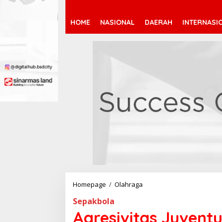
HOME
NASIONAL
DAERAH
INTERNASI
Homepage
/
Olahraga
A
g
Sepakbola
r
e
Agresivitas Juvent
s