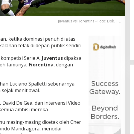
Juventus vs Fiorentina - Foto: Dok. JFC
an, ketika dominasi penuh di atas
alahan telak di depan publik sendiri.
 kompetisi Serie A,
Juventus
dipaksa
leh tamunya,
Fiorentina
, dengan
uhan Luciano Spalletti sebenarnya
sejak menit awal.
 David De Gea, dan intervensi Video
 semua ambisi mereka.
amu masing-masing dicetak oleh Cher
lando Mandragora, menodai