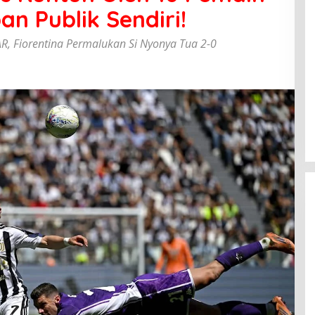
an Publik Sendiri!
R, Fiorentina Permalukan Si Nyonya Tua 2-0