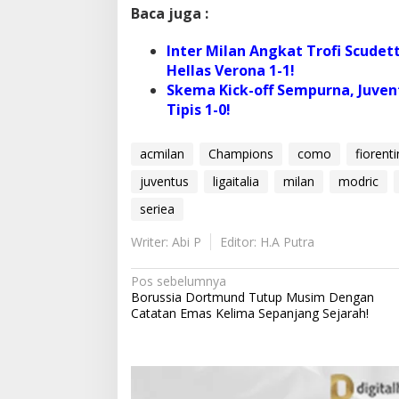
Baca juga :
Inter Milan Angkat Trofi Scude
Hellas Verona 1-1!
Skema Kick-off Sempurna, Juven
Tipis 1-0!
acmilan
Champions
como
fiorent
juventus
ligaitalia
milan
modric
seriea
Writer: Abi P
Editor: H.A Putra
N
Pos sebelumnya
Borussia Dortmund Tutup Musim Dengan
a
Catatan Emas Kelima Sepanjang Sejarah!
v
i
g