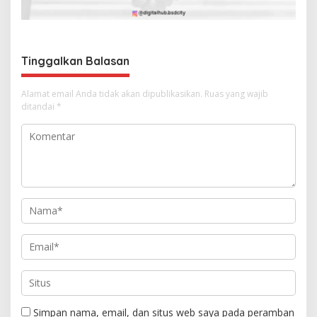
p
o
s
Tinggalkan Balasan
Alamat email Anda tidak akan dipublikasikan.
Ruas yang wajib
ditandai
*
Simpan nama, email, dan situs web saya pada peramban