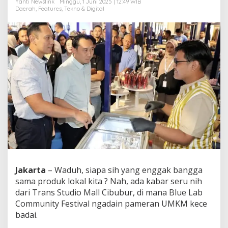
Yanti Newslink
Minggu, 1 Juni 2025 | 12:49 WIB
t
Daerah
,
Features
,
Tekno & Digital
a
l
,
K
u
n
c
i
S
u
k
s
e
s
J
u
a
Jakarta
– Waduh, siapa sih yang enggak bangga
l
a
sama produk lokal kita ? Nah, ada kabar seru nih
n
dari Trans Studio Mall Cibubur, di mana Blue Lab
O
Community Festival ngadain pameran UMKM kece
n
badai.
l
i