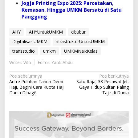
Jogja Printing Expo 2025: Percetakan,
Kemasan, Hingga UMKM Bersatu di Satu
Panggung
AHY
AHYUntukUMKM
cibubur
DigitalisasiUMKM
nfrastrukturUntukUMKM
transstudio
umkm
UMKMNaikKelas
Writer: Vito
Editor: Yanti Abdul
N
Pos sebelumnya
Pos berikutnya
Antre Puluhan Tahun Demi
Satu Raja, 38 Pesawat Jet:
a
Haji, Begini Cara Kuota Haji
Gaya Hidup Sultan Paling
v
Dunia Dibagi!
Tajir di Dunia
i
g
a
s
i