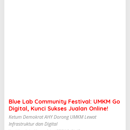
m
u
n
i
t
y
F
e
s
t
i
v
a
l
:
U
M
K
M
Blue Lab Community Festival: UMKM Go
G
o
Digital, Kunci Sukses Jualan Online!
D
Ketum Demokrat AHY Dorong UMKM Lewat
i
g
Infrastruktur dan Digital
i