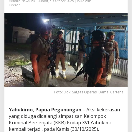
Hendra Newslink
Jumat, 31 Oktober 2025 | 15:42 WIB
W
Daerah
a
r
g
a
P
e
n
d
a
t
a
n
g
d
i
D
Foto: Dok. Satgas Operasi Damai Cartenz
e
k
a
i
Yahukimo, Papua Pegunungan
– Aksi kekerasan
yang diduga didalangi simpatisan Kelompok
Kriminal Bersenjata (KKB) Kodap XVI Yahukimo
kembali terjadi, pada Kamis (30/10/2025).