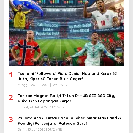
1
Tsunami ‘Followers’ Piala Dunia, Haaland Keruk 32
Juta, Kiper 40 Tahun Bikin Geger!
Minggu, 26 Juli 2026 | 12:50 WIB
2
Tarikan Magnet Rp 1,4 Triliun D-HUB SEZ BSD City,
Buka 1736 Lapangan Kerja!
Jumat, 24 Juli 2026 | 11:38 WIB
3
79 Juta Anak Diintai Bahaya Siber! Sinar Mas Land &
Komdigi Persenjatai Ratusan Guru!
Senin, 13 Juli 2026 | 09:12 WIB