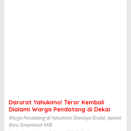
u
k
i
m
o
!
T
e
r
o
r
K
e
m
b
a
l
i
D
Darurat Yahukimo! Teror Kembali
i
a
Dialami Warga Pendatang di Dekai
l
Warga Pendatang di Yahukimo Dianiaya Brutal, Aparat
a
m
Buru Simpatisan KKB
i