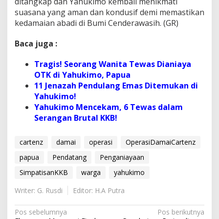
ditangkap dan Yahukimo kembali menikmati
suasana yang aman dan kondusif demi memastikan
kedamaian abadi di Bumi Cenderawasih. (GR)
Baca juga :
Tragis! Seorang Wanita Tewas Dianiaya
OTK di Yahukimo, Papua
11 Jenazah Pendulang Emas Ditemukan di
Yahukimo!
Yahukimo Mencekam, 6 Tewas dalam
Serangan Brutal KKB!
cartenz
damai
operasi
OperasiDamaiCartenz
papua
Pendatang
Penganiayaan
SimpatisanKKB
warga
yahukimo
Writer: G. Rusdi
Editor: H.A Putra
N
Pos sebelumnya
Pos berikutnya