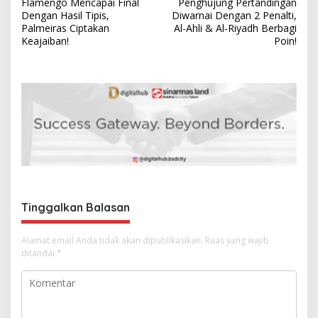
Flamengo Mencapai Final
Penghujung Pertandingan
a
Dengan Hasil Tipis,
Diwarnai Dengan 2 Penalti,
v
Palmeiras Ciptakan
Al-Ahli & Al-Riyadh Berbagi
Keajaiban!
Poin!
i
g
a
s
i
p
o
s
Tinggalkan Balasan
Alamat email Anda tidak akan dipublikasikan.
Ruas yang wajib
ditandai
*