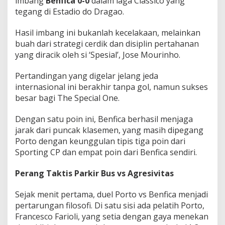
imbang
Benfica
0-0
dalam laga Classico yang
a
tegang di Estadio do Dragao.
l
a
Hasil imbang ini bukanlah kecelakaan, melainkan
m
C
buah dari strategi cerdik dan disiplin pertahanan
l
yang diracik oleh si ‘Spesial’, Jose Mourinho.
a
s
Pertandingan yang digelar jelang jeda
s
internasional ini berakhir tanpa gol, namun sukses
i
c
besar bagi The Special One.
o
Dengan satu poin ini, Benfica berhasil menjaga
jarak dari puncak klasemen, yang masih dipegang
Porto dengan keunggulan tipis tiga poin dari
Sporting CP dan empat poin dari Benfica sendiri.
Perang Taktis Parkir Bus vs Agresivitas
Sejak menit pertama, duel Porto vs Benfica menjadi
pertarungan filosofi. Di satu sisi ada pelatih Porto,
Francesco Farioli, yang setia dengan gaya menekan