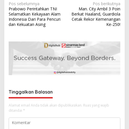
N
Pos sebelumnya
Pos berikutnya
Prabowo Perintahkan TNI
Man. City Ambil 3 Poin
a
Selamatkan Kekayaan Alam
Berkat Haaland, Guardiola
v
Indonesia Dari Para Pencuri
Cetak Rekor Kemenangan
dan Kekuatan Asing
Ke-250!
i
g
a
s
i
p
o
s
Tinggalkan Balasan
Alamat email Anda tidak akan dipublikasikan.
Ruas yang wajib
ditandai
*