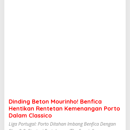
o
n
M
o
u
r
i
n
h
o
!
B
e
n
f
i
c
a
H
Dinding Beton Mourinho! Benfica
e
n
Hentikan Rentetan Kemenangan Porto
t
Dalam Classico
i
k
Liga Portugal: Porto Ditahan Imbang Benfica Dengan
a