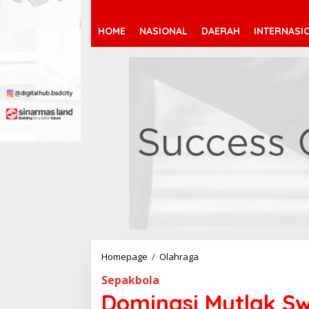
HOME
NASIONAL
DAERAH
INTERNASI
Homepage
/
Olahraga
D
o
Sepakbola
m
i
Dominasi Mutlak S
n