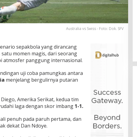
Australia vs Swiss - Foto: Dok. SFV
enario sepakbola yang dirancang
h satu momen magis, dari seorang
pi atmosfer panggung internasional.
tandingan uji coba pamungkas antara
ia
menjelang bergulirnya putaran
Diego, Amerika Serikat, kedua tim
yudahi laga dengan skor imbang
1-1.
ali penuh pada paruh pertama, dan
rak dekat Dan Ndoye.