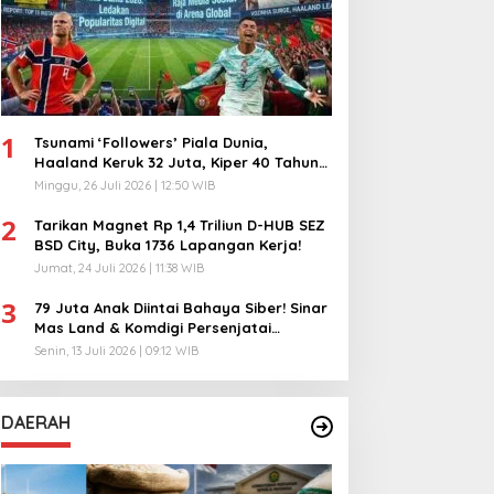
1
Tsunami ‘Followers’ Piala Dunia,
Haaland Keruk 32 Juta, Kiper 40 Tahun
Bikin Geger!
Minggu, 26 Juli 2026 | 12:50 WIB
2
Tarikan Magnet Rp 1,4 Triliun D-HUB SEZ
BSD City, Buka 1736 Lapangan Kerja!
Jumat, 24 Juli 2026 | 11:38 WIB
3
79 Juta Anak Diintai Bahaya Siber! Sinar
Mas Land & Komdigi Persenjatai
Ratusan Guru!
Senin, 13 Juli 2026 | 09:12 WIB
DAERAH