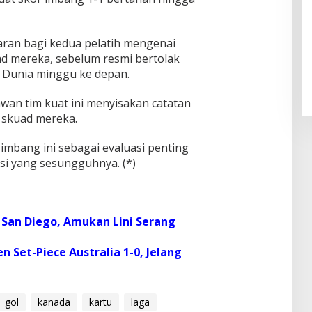
Pendaftaran Istana Dibuka,
paran bagi kedua pelatih mengenai
Warga Berebut Kuota
ad mereka, sebelum resmi bertolak
Di Daerah, Nasional
|
Rabu, 5 Agustus 2026 |
 Dunia minggu ke depan.
09:13 WIB
wan tim kuat ini menyisakan catatan
n skuad mereka.
l imbang ini sebagai evaluasi penting
i yang sesungguhnya. (*)
an Diego, Amukan Lini Serang
Set-Piece Australia 1-0, Jelang
gol
kanada
kartu
laga