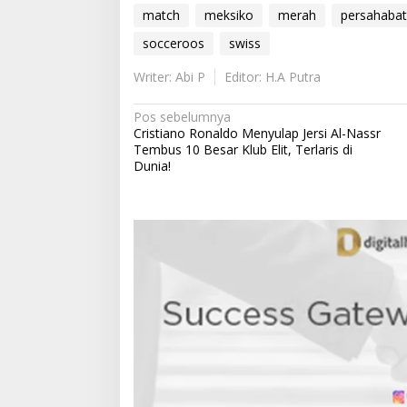
match
meksiko
merah
persahaba
socceroos
swiss
Writer: Abi P
Editor: H.A Putra
N
Pos sebelumnya
Cristiano Ronaldo Menyulap Jersi Al-Nassr
a
Tembus 10 Besar Klub Elit, Terlaris di
v
Dunia!
i
g
a
s
i
p
o
s