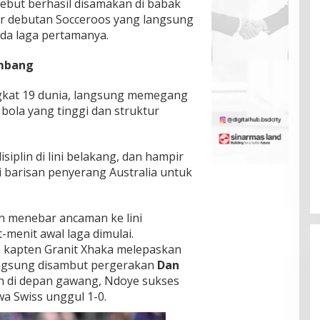
ebut berhasil disamakan di babak
ker debutan Socceroos yang langsung
da laga pertamanya.
imbang
ngkat 19 dunia, langsung memegang
ola yang tinggi dan struktur
siplin di lini belakang, dan hampir
i barisan penyerang Australia untuk
 menebar ancaman ke lini
-menit awal laga dimulai.
h kapten Granit Xhaka melepaskan
angsung disambut pergerakan
Dan
h di depan gawang, Ndoye sukses
 Swiss unggul 1-0.