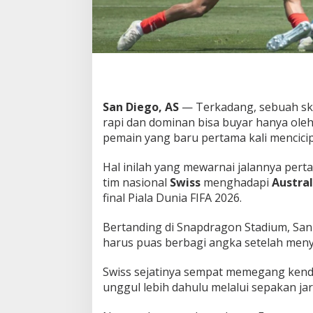
a
k
K
e
d
u
a
O
San Diego, AS
— Terkadang, sebuah sk
l
rapi dan dominan bisa buyar hanya ole
e
pemain yang baru pertama kali mencici
h
P
e
Hal inilah yang mewarnai jalannya per
m
tim nasional
Swiss
menghadapi
Austral
a
final Piala Dunia FIFA 2026.
i
n
D
Bertanding di Snapdragon Stadium, San 
e
harus puas berbagi angka setelah men
b
u
Swiss sejatinya sempat memegang kend
t
unggul lebih dahulu melalui sepakan ja
a
n
A