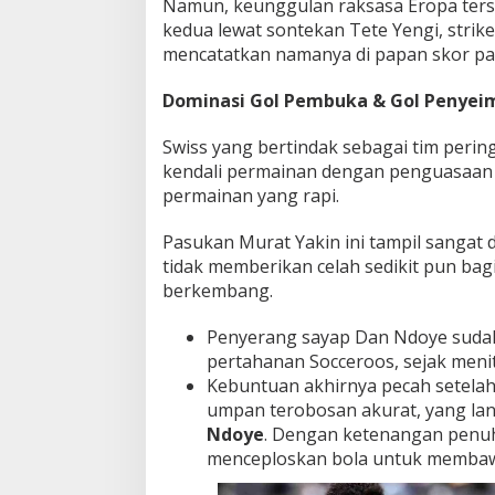
Namun, keunggulan raksasa Eropa ters
u
kedua lewat sontekan Tete Yengi, stri
s
mencatatkan namanya di papan skor pa
t
r
Dominasi Gol Pembuka & Gol Penye
a
l
i
Swiss yang bertindak sebagai tim peri
a
kendali permainan dengan penguasaan b
!
permainan yang rapi.
Pasukan Murat Yakin ini tampil sangat di
tidak memberikan celah sedikit pun bag
berkembang.
Penyerang sayap Dan Ndoye sudah
pertahanan Socceroos, sejak menit
Kebuntuan akhirnya pecah setela
umpan terobosan akurat, yang l
Ndoye
. Dengan ketenangan penu
menceploskan bola untuk membawa