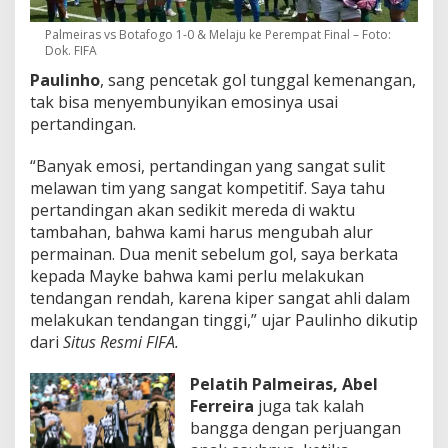
Palmeiras vs Botafogo 1-0 & Melaju ke Perempat Final – Foto:
Dok. FIFA
Paulinho
, sang pencetak gol tunggal kemenangan,
tak bisa menyembunyikan emosinya usai
pertandingan.
“Banyak emosi, pertandingan yang sangat sulit
melawan tim yang sangat kompetitif. Saya tahu
pertandingan akan sedikit mereda di waktu
tambahan, bahwa kami harus mengubah alur
permainan. Dua menit sebelum gol, saya berkata
kepada Mayke bahwa kami perlu melakukan
tendangan rendah, karena kiper sangat ahli dalam
melakukan tendangan tinggi,” ujar Paulinho dikutip
dari
Situs Resmi FIFA.
Pelatih Palmeiras,
Abel
Ferreira
juga tak kalah
bangga dengan perjuangan