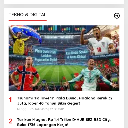
TEKNO & DIGITAL
1
Tsunami ‘Followers’ Piala Dunia, Haaland Keruk 32
Juta, Kiper 40 Tahun Bikin Geger!
Minggu, 26 Juli 2026 | 12:50 WIB
2
Tarikan Magnet Rp 1,4 Triliun D-HUB SEZ BSD City,
Buka 1736 Lapangan Kerja!