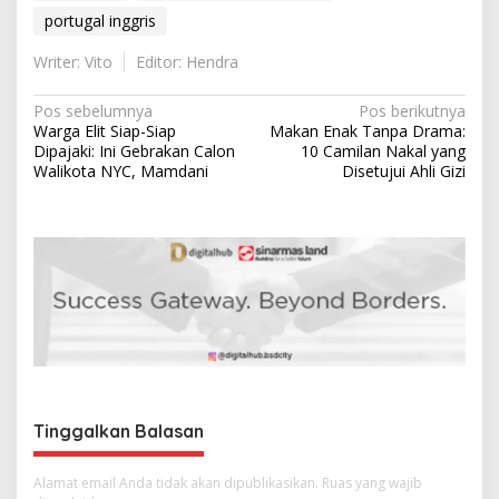
portugal inggris
Writer: Vito
Editor: Hendra
N
Pos sebelumnya
Pos berikutnya
Warga Elit Siap-Siap
Makan Enak Tanpa Drama:
a
Dipajaki: Ini Gebrakan Calon
10 Camilan Nakal yang
v
Walikota NYC, Mamdani
Disetujui Ahli Gizi
i
g
a
s
i
p
o
s
Tinggalkan Balasan
Alamat email Anda tidak akan dipublikasikan.
Ruas yang wajib