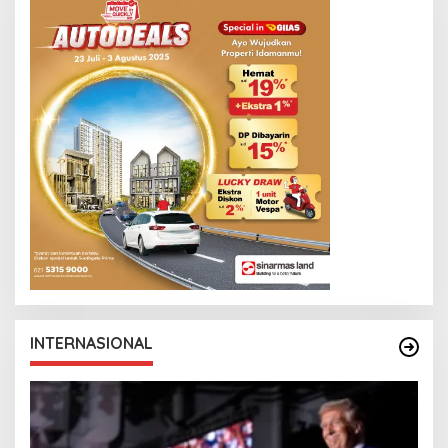
INTERNASIONAL