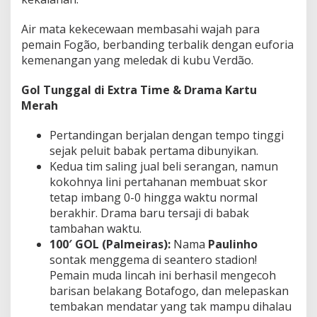
Air mata kekecewaan membasahi wajah para
pemain Fogão, berbanding terbalik dengan euforia
kemenangan yang meledak di kubu Verdão.
Gol Tunggal di Extra Time & Drama Kartu
Merah
Pertandingan berjalan dengan tempo tinggi
sejak peluit babak pertama dibunyikan.
Kedua tim saling jual beli serangan, namun
kokohnya lini pertahanan membuat skor
tetap imbang 0-0 hingga waktu normal
berakhir. Drama baru tersaji di babak
tambahan waktu.
100′ GOL (Palmeiras):
Nama
Paulinho
sontak menggema di seantero stadion!
Pemain muda lincah ini berhasil mengecoh
barisan belakang Botafogo, dan melepaskan
tembakan mendatar yang tak mampu dihalau