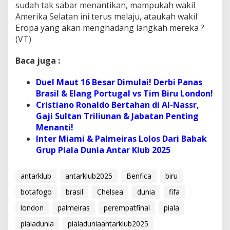
sudah tak sabar menantikan, mampukah wakil
Amerika Selatan ini terus melaju, ataukah wakil
Eropa yang akan menghadang langkah mereka ?
(VT)
Baca juga :
Duel Maut 16 Besar Dimulai! Derbi Panas
Brasil & Elang Portugal vs Tim Biru London!
Cristiano Ronaldo Bertahan di Al-Nassr,
Gaji Sultan Triliunan & Jabatan Penting
Menanti!
Inter Miami & Palmeiras Lolos Dari Babak
Grup Piala Dunia Antar Klub 2025
antarklub
antarklub2025
Benfica
biru
botafogo
brasil
Chelsea
dunia
fifa
london
palmeiras
perempatfinal
piala
pialadunia
pialaduniaantarklub2025