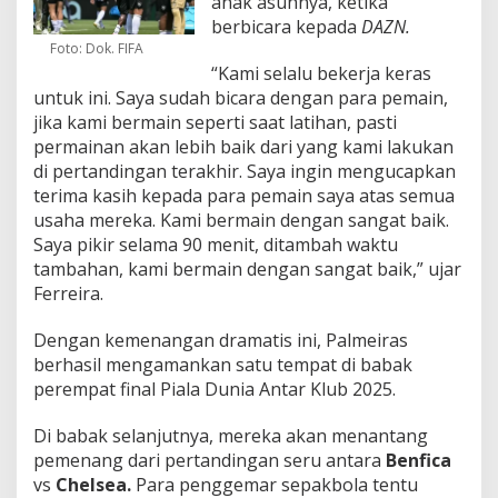
anak asuhnya, ketika
berbicara kepada
DAZN.
Foto: Dok. FIFA
“Kami selalu bekerja keras
untuk ini. Saya sudah bicara dengan para pemain,
jika kami bermain seperti saat latihan, pasti
permainan akan lebih baik dari yang kami lakukan
di pertandingan terakhir. Saya ingin mengucapkan
terima kasih kepada para pemain saya atas semua
usaha mereka. Kami bermain dengan sangat baik.
Saya pikir selama 90 menit, ditambah waktu
tambahan, kami bermain dengan sangat baik,” ujar
Ferreira.
Dengan kemenangan dramatis ini, Palmeiras
berhasil mengamankan satu tempat di babak
perempat final Piala Dunia Antar Klub 2025.
Di babak selanjutnya, mereka akan menantang
pemenang dari pertandingan seru antara
Benfica
vs
Chelsea.
Para penggemar sepakbola tentu