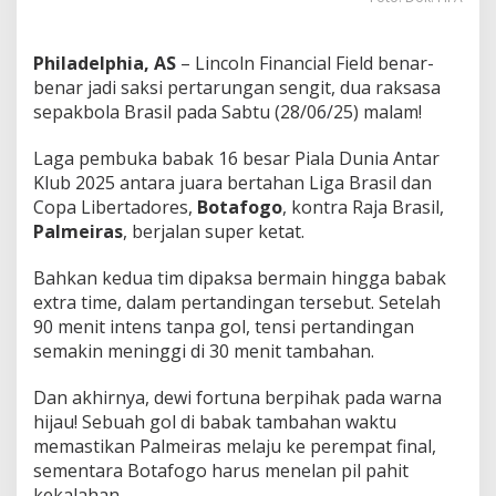
e
r
e
Philadelphia, AS
– Lincoln Financial Field benar-
m
benar jadi saksi pertarungan sengit, dua raksasa
p
sepakbola Brasil pada Sabtu (28/06/25) malam!
a
t
F
Laga pembuka babak 16 besar Piala Dunia Antar
i
Klub 2025 antara juara bertahan Liga Brasil dan
n
Copa Libertadores,
Botafogo
, kontra Raja Brasil,
a
Palmeiras
, berjalan super ketat.
l
!
Bahkan kedua tim dipaksa bermain hingga babak
extra time, dalam pertandingan tersebut. Setelah
90 menit intens tanpa gol, tensi pertandingan
semakin meninggi di 30 menit tambahan.
Dan akhirnya, dewi fortuna berpihak pada warna
hijau! Sebuah gol di babak tambahan waktu
memastikan Palmeiras melaju ke perempat final,
sementara Botafogo harus menelan pil pahit
kekalahan.