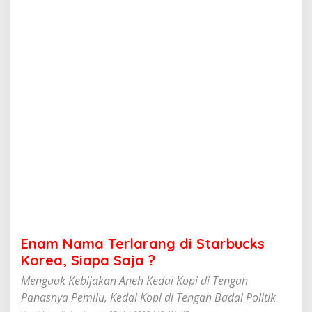
r
l
a
r
a
n
g
d
i
S
t
a
r
b
u
c
k
s
K
Enam Nama Terlarang di Starbucks
o
r
Korea, Siapa Saja ?
e
Menguak Kebijakan Aneh Kedai Kopi di Tengah
a
,
Panasnya Pemilu, Kedai Kopi di Tengah Badai Politik
S