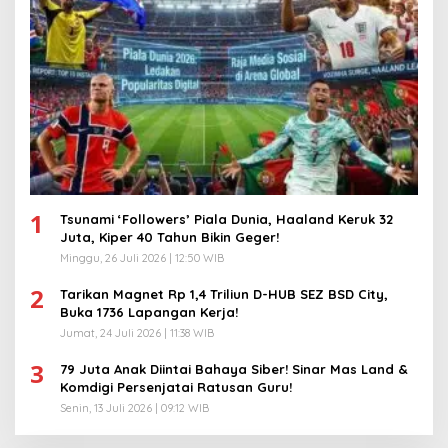
1
Tsunami ‘Followers’ Piala Dunia, Haaland Keruk 32
Juta, Kiper 40 Tahun Bikin Geger!
Minggu, 26 Juli 2026 | 12:50 WIB
2
Tarikan Magnet Rp 1,4 Triliun D-HUB SEZ BSD City,
Buka 1736 Lapangan Kerja!
Jumat, 24 Juli 2026 | 11:38 WIB
3
79 Juta Anak Diintai Bahaya Siber! Sinar Mas Land &
Komdigi Persenjatai Ratusan Guru!
Senin, 13 Juli 2026 | 09:12 WIB