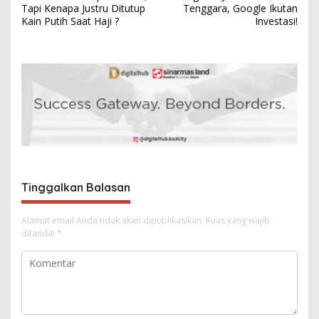
a
Tapi Kenapa Justru Ditutup
Tenggara, Google Ikutan
v
Kain Putih Saat Haji ?
Investasi!
i
g
a
s
i
p
o
s
Tinggalkan Balasan
Alamat email Anda tidak akan dipublikasikan.
Ruas yang wajib
ditandai
*