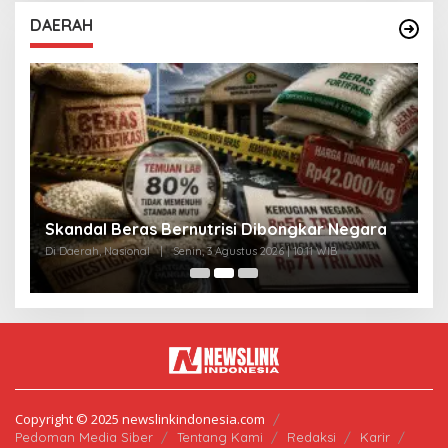
DAERAH
A
Skandal Beras Bernutrisi Dibongkar Negara
T
Di Daerah, Nasional
|
Senin, 3 Agustus 2026 | 10:11 WIB
Di
Copyright © 2025 newslinkindonesia.com
Pedoman Media Siber
Tentang Kami
Redaksi
Karir