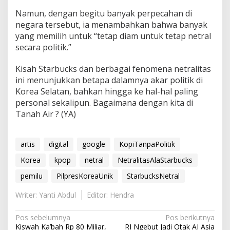
Namun, dengan begitu banyak perpecahan di
negara tersebut, ia menambahkan bahwa banyak
yang memilih untuk “tetap diam untuk tetap netral
secara politik.”
Kisah Starbucks dan berbagai fenomena netralitas
ini menunjukkan betapa dalamnya akar politik di
Korea Selatan, bahkan hingga ke hal-hal paling
personal sekalipun. Bagaimana dengan kita di
Tanah Air ? (YA)
artis
digital
google
KopiTanpaPolitik
Korea
kpop
netral
NetralitasAlaStarbucks
pemilu
PilpresKoreaUnik
StarbucksNetral
Writer: Yanti Abdul
Editor: Hendra
N
Pos sebelumnya
Pos berikutnya
Kiswah Ka’bah Rp 80 Miliar,
RI Ngebut Jadi Otak AI Asia