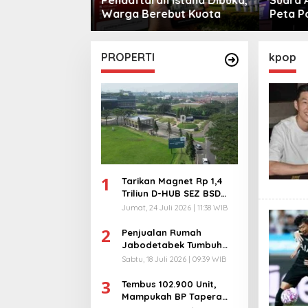
Warga Berebut Kuota
Peta Po
PROPERTI
kpop
1
Tarikan Magnet Rp 1,4
Triliun D-HUB SEZ BSD
City, Buka 1736
Jumat, 24 Juli 2026 | 11:38 WIB
Lapangan Kerja!
2
Penjualan Rumah
Jabodetabek Tumbuh
94%! Developer
Sabtu, 18 Juli 2026 | 09:39 WIB
Langsung Lempar Diskon
3
Ekstra
Tembus 102.900 Unit,
Mampukah BP Tapera