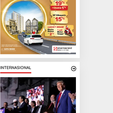
onga Bersama
ke Klub Turki
anchester City
INTERNASIONAL