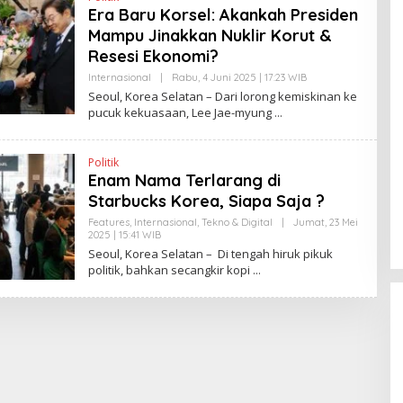
Era Baru Korsel: Akankah Presiden
Mampu Jinakkan Nuklir Korut &
Resesi Ekonomi?
Internasional
|
Rabu, 4 Juni 2025 | 17:23 WIB
O
L
Seoul, Korea Selatan – Dari lorong kemiskinan ke
E
pucuk kekuasaan, Lee Jae-myung
H
Y
A
N
Politik
T
Enam Nama Terlarang di
I
N
Starbucks Korea, Siapa Saja ?
E
W
Features
,
Internasional
,
Tekno & Digital
|
Jumat, 23 Mei
S
2025 | 15:41 WIB
O
L
L
Seoul, Korea Selatan – Di tengah hiruk pikuk
I
E
N
politik, bahkan secangkir kopi
H
K
Y
A
N
T
I
N
E
W
S
L