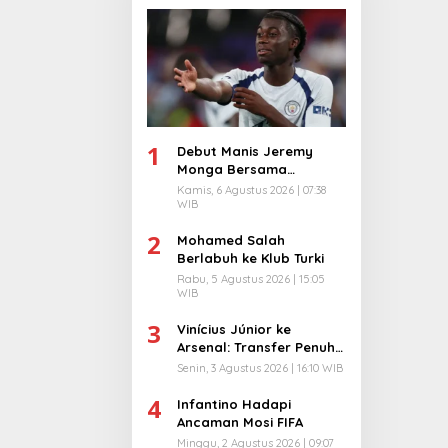
1
Debut Manis Jeremy
Monga Bersama
Manchester City
Kamis, 6 Agustus 2026 | 07:38
WIB
2
Mohamed Salah
Berlabuh ke Klub Turki
Rabu, 5 Agustus 2026 | 15:05
WIB
3
Vinícius Júnior ke
Arsenal: Transfer Penuh
Risiko
Senin, 3 Agustus 2026 | 16:10 WIB
4
Infantino Hadapi
Ancaman Mosi FIFA
Minggu, 2 Agustus 2026 | 09:07