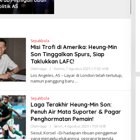
litik AS
M
M
Sepakbola
Misi Trofi di Amerika: Heung-Min
Son Tinggalkan Spurs, Siap
Taklukkan LAFC!
Olahraga
|
Kamis, 7 Agustus 2025 | 17:02 WIB
O
L
Los Angeles, AS – Layar di London telah tertutup,
E
namun panggung baru
H
H
E
N
Sepakbola
D
Laga Terakhir Heung-Min Son:
R
A
Penuh Air Mata Suporter & Pagar
N
E
Penghormatan Pemain!
W
S
Olahraga
|
Senin, 4 Agustus 2025 | 11:01 WIB
O
L
L
Seoul, Korsel –Di hadapan ribuan penggemar
I
E
yang mengelu-elukannya, seorang legenda
N
H