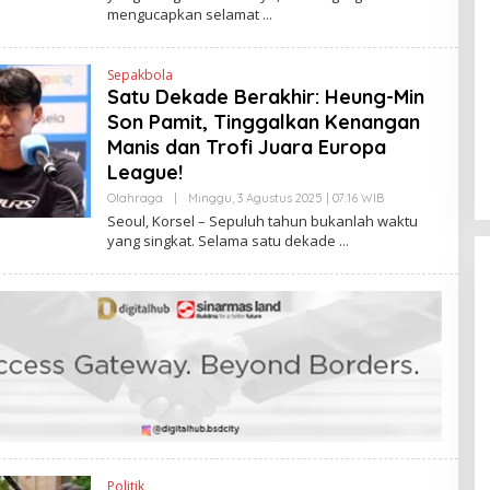
K
mengucapkan selamat
H
E
N
D
Sepakbola
R
A
Satu Dekade Berakhir: Heung-Min
N
Son Pamit, Tinggalkan Kenangan
E
W
Manis dan Trofi Juara Europa
S
L
League!
I
N
Olahraga
|
Minggu, 3 Agustus 2025 | 07:16 WIB
O
K
L
Seoul, Korsel – Sepuluh tahun bukanlah waktu
E
yang singkat. Selama satu dekade
H
H
E
N
D
R
A
N
E
W
S
L
I
N
K
Politik