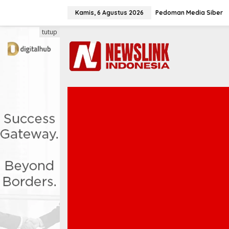
L
e
Kamis, 6 Agustus 2026
Pedoman Media Siber
w
a
tutup
t
i
k
e
k
o
n
t
e
n