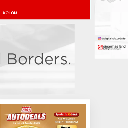
KOLOM
ebut Manis Jeremy
Mohamed Salah Berlabuh