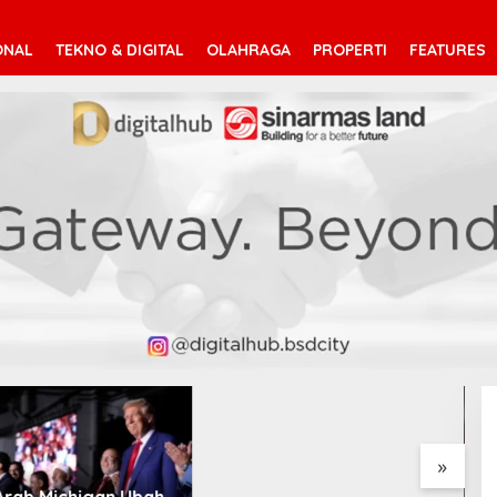
ONAL
TEKNO & DIGITAL
OLAHRAGA
PROPERTI
FEATURES
Vinícius Júnior ke Arsenal:
Transfer Penuh Risiko
»
Arab Michigan Ubah
D