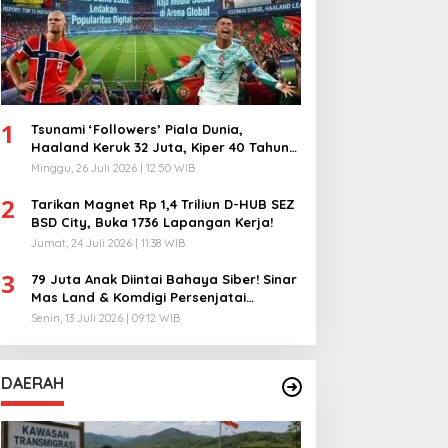
1
Tsunami ‘Followers’ Piala Dunia,
Haaland Keruk 32 Juta, Kiper 40 Tahun
Bikin Geger!
Minggu, 26 Juli 2026 | 12:50 WIB
2
Tarikan Magnet Rp 1,4 Triliun D-HUB SEZ
BSD City, Buka 1736 Lapangan Kerja!
Jumat, 24 Juli 2026 | 11:38 WIB
3
79 Juta Anak Diintai Bahaya Siber! Sinar
Mas Land & Komdigi Persenjatai
Ratusan Guru!
Senin, 13 Juli 2026 | 09:12 WIB
DAERAH