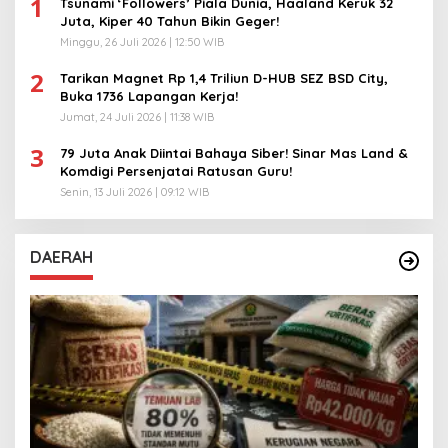
1
Tsunami ‘Followers’ Piala Dunia, Haaland Keruk 32
Juta, Kiper 40 Tahun Bikin Geger!
Minggu, 26 Juli 2026 | 12:50 WIB
2
Tarikan Magnet Rp 1,4 Triliun D-HUB SEZ BSD City,
Buka 1736 Lapangan Kerja!
Jumat, 24 Juli 2026 | 11:38 WIB
3
79 Juta Anak Diintai Bahaya Siber! Sinar Mas Land &
Komdigi Persenjatai Ratusan Guru!
Senin, 13 Juli 2026 | 09:12 WIB
DAERAH
A