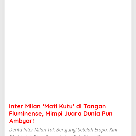
'
M
a
t
i
K
u
t
u
'
d
i
T
a
n
g
a
n
F
Inter Milan ‘Mati Kutu’ di Tangan
l
u
Fluminense, Mimpi Juara Dunia Pun
m
Ambyar!
i
n
Derita Inter Milan Tak Berujung! Setelah Eropa, Kini
e