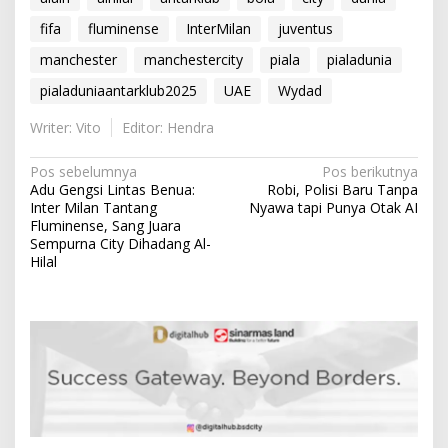
fifa
fluminense
InterMilan
juventus
manchester
manchestercity
piala
pialadunia
pialaduniaantarklub2025
UAE
Wydad
Writer: Vito
Editor: Hendra
N
Pos sebelumnya
Pos berikutnya
Adu Gengsi Lintas Benua:
Robi, Polisi Baru Tanpa
a
Inter Milan Tantang
Nyawa tapi Punya Otak AI
v
Fluminense, Sang Juara
Sempurna City Dihadang Al-
i
Hilal
g
a
s
i
p
o