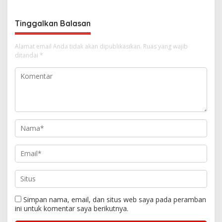
s
Tinggalkan Balasan
Alamat email Anda tidak akan dipublikasikan.
Ruas yang wajib
ditandai
*
Simpan nama, email, dan situs web saya pada peramban
ini untuk komentar saya berikutnya.