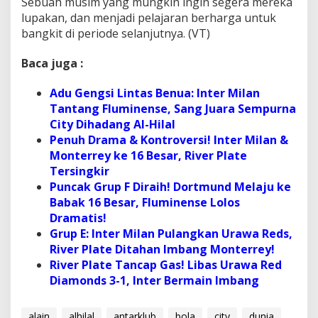
Sebuah musim yang mungkin ingin segera mereka
lupakan, dan menjadi pelajaran berharga untuk
bangkit di periode selanjutnya. (VT)
Baca juga :
Adu Gengsi Lintas Benua: Inter Milan
Tantang Fluminense, Sang Juara Sempurna
City Dihadang Al-Hilal
Penuh Drama & Kontroversi! Inter Milan &
Monterrey ke 16 Besar, River Plate
Tersingkir
Puncak Grup F Diraih! Dortmund Melaju ke
Babak 16 Besar, Fluminense Lolos
Dramatis!
Grup E: Inter Milan Pulangkan Urawa Reds,
River Plate Ditahan Imbang Monterrey!
River Plate Tancap Gas! Libas Urawa Red
Diamonds 3-1, Inter Bermain Imbang
alain
alhilal
antarklub
bola
city
dunia