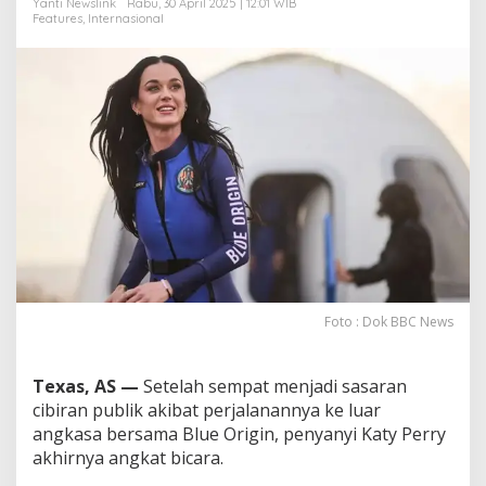
Yanti Newslink
Rabu, 30 April 2025 | 12:01 WIB
e
Features
,
Internasional
A
n
t
a
r
i
k
s
a
Foto : Dok BBC News
Texas, AS —
Setelah sempat menjadi sasaran
cibiran publik akibat perjalanannya ke luar
angkasa bersama Blue Origin, penyanyi Katy Perry
akhirnya angkat bicara.