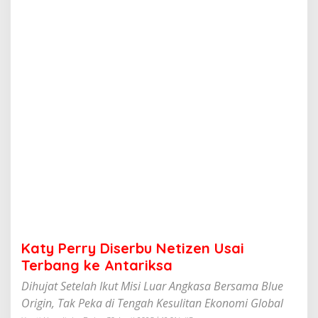
i
s
e
r
b
u
N
e
t
i
z
e
n
U
s
a
i
T
e
Katy Perry Diserbu Netizen Usai
r
b
Terbang ke Antariksa
a
Dihujat Setelah Ikut Misi Luar Angkasa Bersama Blue
n
g
Origin, Tak Peka di Tengah Kesulitan Ekonomi Global
k