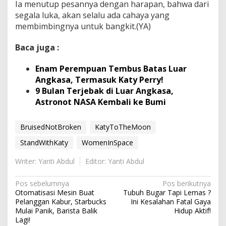
Ia menutup pesannya dengan harapan, bahwa dari
segala luka, akan selalu ada cahaya yang
membimbingnya untuk bangkit.(YA)
Baca juga :
Enam Perempuan Tembus Batas Luar
Angkasa, Termasuk Katy Perry!
9 Bulan Terjebak di Luar Angkasa,
Astronot NASA Kembali ke Bumi
BruisedNotBroken
KatyToTheMoon
StandWithKaty
WomenInSpace
Writer: Yanti Abdul
Editor: Yanti Abdul
N
Pos sebelumnya
Pos berikutnya
Otomatisasi Mesin Buat
Tubuh Bugar Tapi Lemas ?
a
Pelanggan Kabur, Starbucks
Ini Kesalahan Fatal Gaya
v
Mulai Panik, Barista Balik
Hidup Aktif!
Lagi!