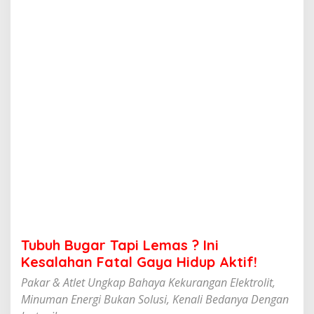
T
a
p
i
L
e
m
a
s
?
I
n
i
K
e
s
a
l
a
Tubuh Bugar Tapi Lemas ? Ini
h
a
Kesalahan Fatal Gaya Hidup Aktif!
n
Pakar & Atlet Ungkap Bahaya Kekurangan Elektrolit,
F
a
Minuman Energi Bukan Solusi, Kenali Bedanya Dengan
t