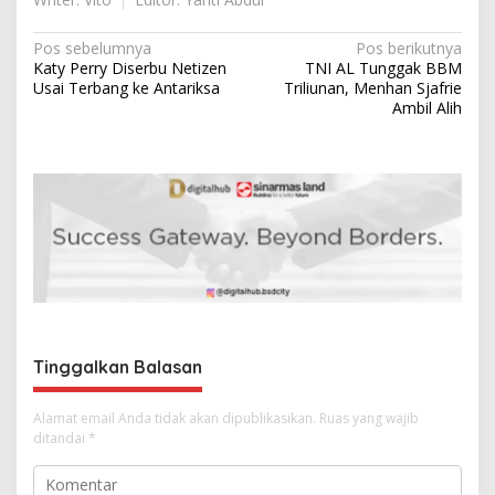
N
Pos sebelumnya
Pos berikutnya
Katy Perry Diserbu Netizen
TNI AL Tunggak BBM
a
Usai Terbang ke Antariksa
Triliunan, Menhan Sjafrie
v
Ambil Alih
i
g
a
s
i
p
o
s
Tinggalkan Balasan
Alamat email Anda tidak akan dipublikasikan.
Ruas yang wajib
ditandai
*