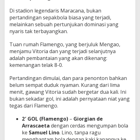
n
8
Di stadion legendaris Maracana, bukan
-
pertandingan sepakbola biasa yang terjadi,
0
melainkan sebuah pertunjukan dominasi yang
!
nyaris tak terbayangkan.
Tuan rumah Flamengo, yang berjuluk
Mengao
,
menjamu Vitoria dan yang terjadi selanjutnya
adalah pembantaian yang akan dikenang:
kemenangan telak 8-0.
Pertandingan dimulai, dan para penonton bahkan
belum sempat duduk nyaman. Kurang dari lima
menit, gawang Vitoria sudah bergetar dua kali. Ini
bukan sekadar gol, ini adalah pernyataan niat yang
tegas dari Flamengo.
2′ GOL (Flamengo)
–
Giorgian de
Arrascaeta
dengan cerdas mengumpan bola
ke
Samuel Lino
. Lino, tanpa ragu
menghantam bola dengan kaki kanannya ke