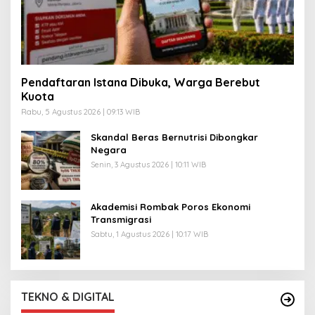
Pendaftaran Istana Dibuka, Warga Berebut
Kuota
Rabu, 5 Agustus 2026 | 09:13 WIB
Skandal Beras Bernutrisi Dibongkar
Negara
Senin, 3 Agustus 2026 | 10:11 WIB
Akademisi Rombak Poros Ekonomi
Transmigrasi
Sabtu, 1 Agustus 2026 | 10:17 WIB
TEKNO & DIGITAL