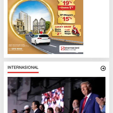
INTERNASIONAL