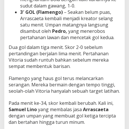
sudut dalam gawang, 1-0.
3′ GOL (Flamengo)
– Seakan belum puas,
Arrascaeta kembali menjadi kreator selang
satu menit. Umpan matangnya langsung
disambut oleh
Pedro,
yang menerobos
pertahanan lawan dan mencetak gol kedua.
Dua gol dalam tiga menit. Skor 2-0 sebelum
pertandingan berjalan lima menit. Pertahanan
Vitoria sudah runtuh bahkan sebelum mereka
sempat membentuk barisan.
Flamengo yang haus gol terus melancarkan
serangan. Mereka bermain dengan tempo tinggi,
seolah-olah Vitoria hanyalah sebuah target latihan.
Pada menit ke-34, skor kembali berubah. Kali ini,
Samuel Lino
yang membalas jasa
Arrascaeta
dengan umpan yang membuat gol ketiga tercipta
dan bertahan hingga turun minum.