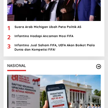
1
Suara Arab Michigan Ubah Peta Politik AS
2
Infantino Hadapi Ancaman Mosi FIFA
3
Infantino Jual Saham FIFA, UEFA Akan Boikot Piala
Dunia dan Kompetisi FIFA!
NASIONAL