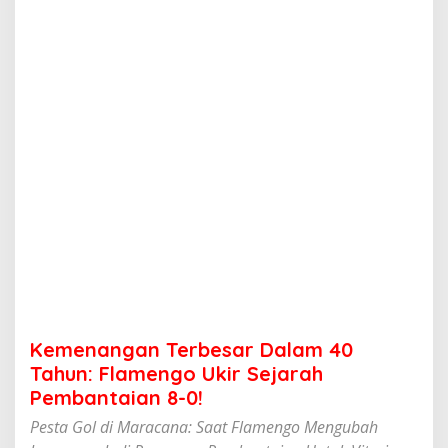
T
e
r
b
e
s
a
r
D
a
l
a
m
4
0
T
a
h
u
Kemenangan Terbesar Dalam 40
n
:
Tahun: Flamengo Ukir Sejarah
F
Pembantaian 8-0!
l
a
Pesta Gol di Maracana: Saat Flamengo Mengubah
m