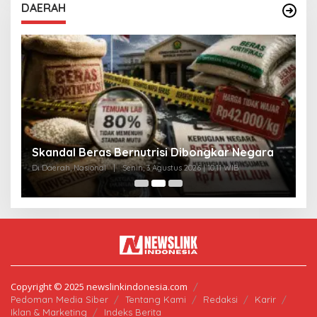
DAERAH
A
Skandal Beras Bernutrisi Dibongkar Negara
T
Di Daerah, Nasional
|
Senin, 3 Agustus 2026 | 10:11 WIB
Di
Copyright © 2025 newslinkindonesia.com
Pedoman Media Siber
Tentang Kami
Redaksi
Karir
Iklan & Marketing
Indeks Berita