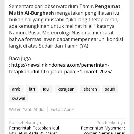
Sementara dari observatorium Tamir,
Pengamat
Mutib Al-Burghash
mengatakan penglihatan itu
bukan hal yang mustahil. “Jika langit tetap cerah,
ada kemungkinan untuk melihat hilal,” katanya.
Namun, Pusat Meteorologi Nasional mencatat
bahwa formasi awan dapat mempengaruhi kondisi
langit di atas Sudair dan Tamir. (YA)
Baca juga
:
https://newslinkindonesia.com/pemerintah-
tetapkan-idul-fitri-jatuh-pada-31-maret-2025/
arab
fitri
idul
kerajaan
lebaran
saudi
syawal
Writer: Yanti Abdul
Editor: Abi P
N
Pos sebelumnya
Pos berikutnya
Pemerintah Tetapkan Idul
Pemerintah Myanmar :
a
Fitri Jatuh Pada 31 Maret
Korban Gempa Terus