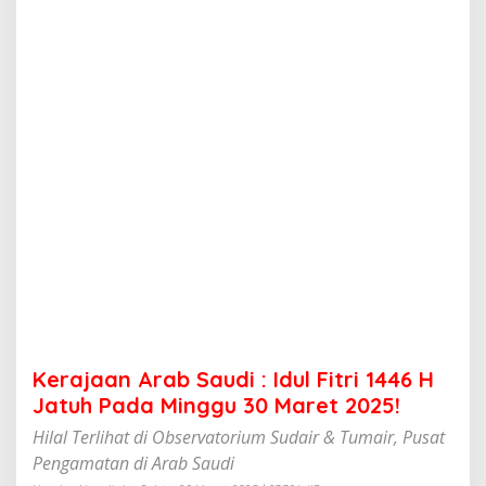
a
b
S
a
u
d
i
:
I
d
u
l
F
i
t
r
i
1
4
Kerajaan Arab Saudi : Idul Fitri 1446 H
4
6
Jatuh Pada Minggu 30 Maret 2025!
H
Hilal Terlihat di Observatorium Sudair & Tumair, Pusat
J
a
Pengamatan di Arab Saudi
t