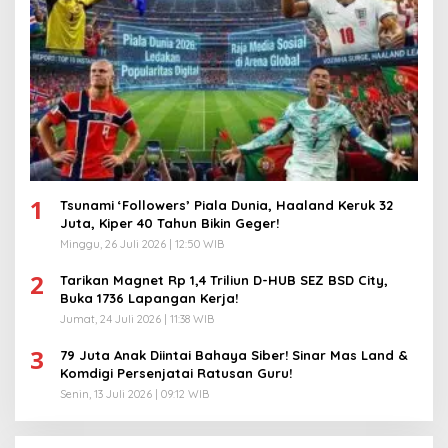
1
Tsunami ‘Followers’ Piala Dunia, Haaland Keruk 32
Juta, Kiper 40 Tahun Bikin Geger!
Minggu, 26 Juli 2026 | 12:50 WIB
2
Tarikan Magnet Rp 1,4 Triliun D-HUB SEZ BSD City,
Buka 1736 Lapangan Kerja!
Jumat, 24 Juli 2026 | 11:38 WIB
3
79 Juta Anak Diintai Bahaya Siber! Sinar Mas Land &
Komdigi Persenjatai Ratusan Guru!
Senin, 13 Juli 2026 | 09:12 WIB