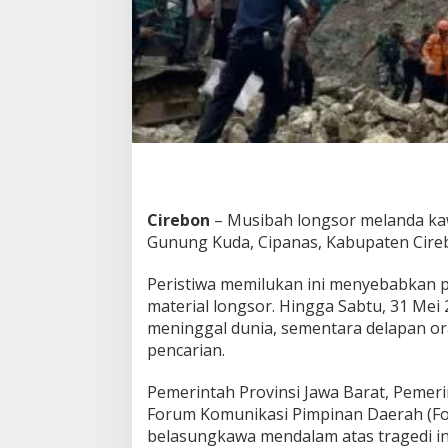
a
s
,
P
e
n
c
a
r
i
a
n
Cirebon
– Musibah longsor melanda ka
8
Gunung Kuda, Cipanas, Kabupaten Cireb
K
o
Peristiwa memilukan ini menyebabkan
r
b
material longsor. Hingga Sabtu, 31 Mei
a
meninggal dunia, sementara delapan or
n
pencarian.
M
a
Pemerintah Provinsi Jawa Barat, Pemer
s
i
Forum Komunikasi Pimpinan Daerah (F
h
belasungkawa mendalam atas tragedi in
B