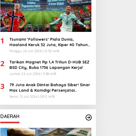
1
Tsunami ‘Followers’ Piala Dunia,
Haaland Keruk 32 Juta, Kiper 40 Tahun
Bikin Geger!
Minggu, 26 Juli 2026 | 12:50 WIB
2
Tarikan Magnet Rp 1,4 Triliun D-HUB SEZ
BSD City, Buka 1736 Lapangan Kerja!
Jumat, 24 Juli 2026 | 11:38 WIB
3
79 Juta Anak Diintai Bahaya Siber! Sinar
Mas Land & Komdigi Persenjatai
Ratusan Guru!
Senin, 13 Juli 2026 | 09:12 WIB
DAERAH