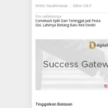
Writer: Nurahmawati
Editor: Edi P
N
Pos sebelumnya
Comeback Epik! Dari Tertinggal Jadi Pesta
a
Gol, Lahirnya Bintang Baru Red Devils!
v
i
g
a
s
i
p
o
s
Tinggalkan Balasan