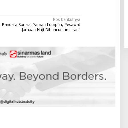
Pendaftaran Istana Dibuka,
Pos berikutnya
Warga Berebut Kuota
Bandara Sana’a, Yaman Lumpuh, Pesawat
Di Daerah, Nasional
|
Rabu, 5 Agustus 2026 |
Jamaah Haji Dihancurkan Israel!
09:13 WIB