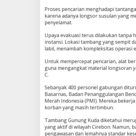
e
Proses pencarian menghadapi tantanga
r
karena adanya longsor susulan yang 
l
a
penyelamat.
n
g
Upaya evakuasi terus dilakukan tanpa h
s
instansi. Lokasi tambang yang sempit d
u
labil, menambah kompleksitas operasi e
n
g
Untuk mempercepat pencarian, alat ber
guna mengangkat material longsoran 
C.
Sebanyak 400 personel gabungan diturunk
Basarnas, Badan Penanggulangan Benca
Merah Indonesia (PMI). Mereka bekerj
korban yang masih tertimbun.
Tambang Gunung Kuda diketahui merup
yang aktif di wilayah Cirebon. Namun,
pengawasan dan lemahnya standar kesela