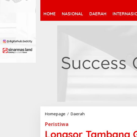
HOME
NASIONAL
DAERAH
INTERNASI
Homepage
/
Daerah
L
o
Peristiwa
n
g
Longsor Tambang G
s