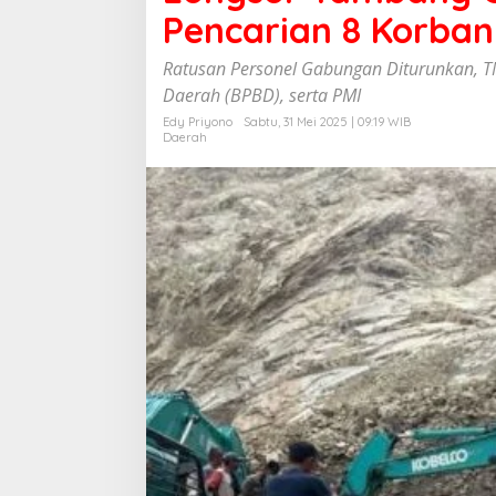
o
Pencarian 8 Korban
r
T
Ratusan Personel Gabungan Diturunkan, T
a
Daerah (BPBD), serta PMI
m
b
Edy Priyono
Sabtu, 31 Mei 2025 | 09:19 WIB
a
Daerah
n
g
G
u
n
u
n
g
K
u
d
a
:
1
4
T
e
w