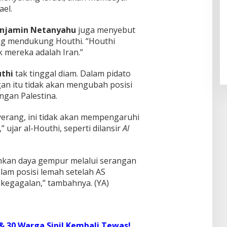
ael.
Pendaftaran Istana Dibuka,
njamin Netanyahu
juga menyebut
Warga Berebut Kuota
ng mendukung Houthi. “Houthi
Di Daerah, Nasional
|
Rabu, 5 Agustus 2026 |
k mereka adalah Iran.”
09:13 WIB
uthi
tak tinggal diam. Dalam pidato
an itu tidak akan mengubah posisi
gan Palestina.
yerang, ini tidak akan mempengaruhi
 ujar al-Houthi, seperti dilansir
Al
hkan daya gempur melalui serangan
alam posisi lemah setelah AS
kegagalan,” tambahnya. (YA)
 & 30 Warga Sipil Kembali Tewas!