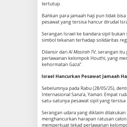
tertutup.
s
r
Bahkan para jamaah haji pun tidak bisa
a
e
pesawat yang tersisa hancur dirudal Isra
l
!
Serangan Israel ke bandara sipil bukan s
simbol tekanan terhadap solidaritas reg
Dilansir dari
Al Masirah TV
, serangan itu
perlawanan kelompok Houthi, yang memp
kehormatan Gaza”.
Israel Hancurkan Pesawat Jamaah Ha
Sebelumnya pada Rabu (28/05/25), dent
Internasional Sana’a, Yaman. Empat ru
satu-satunya pesawat sipil yang tersisa 
Serangan udara yang diklaim dilakukan ol
menghancurkan harapan ratusan calon j
memperkuat tekad perlawanan kelompo