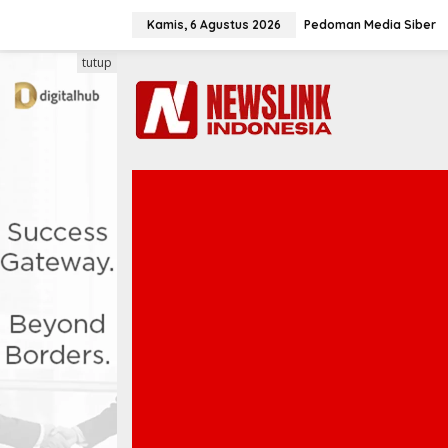
L
e
Kamis, 6 Agustus 2026
Pedoman Media Siber
w
a
tutup
t
i
k
e
k
o
n
t
e
n