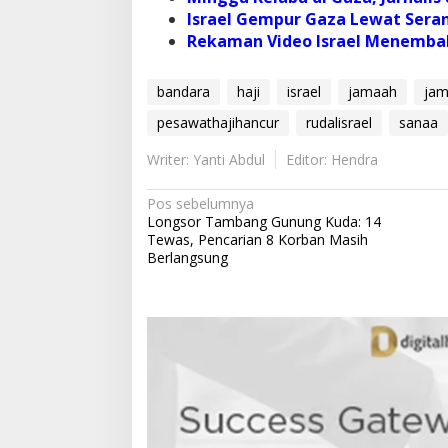
Israel Gempur Gaza Lewat Seran
Rekaman Video Israel Menemba
bandara
haji
israel
jamaah
jam
pesawathajihancur
rudalisrael
sanaa
Writer: Yanti Abdul
Editor: Hendra
N
Pos sebelumnya
Longsor Tambang Gunung Kuda: 14
a
Tewas, Pencarian 8 Korban Masih
v
Berlangsung
i
g
a
s
i
p