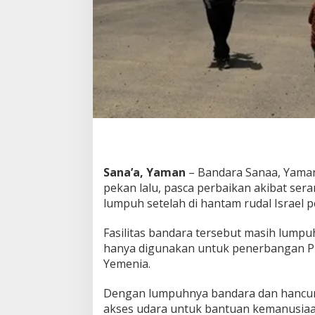
w
a
t
J
a
m
a
a
h
H
a
j
i
Sana’a, Yaman
– Bandara Sanaa, Yaman
D
pekan lalu, pasca perbaikan akibat ser
i
h
lumpuh setelah di hantam rudal Israel pe
a
n
Fasilitas bandara tersebut masih lumpuh
c
hanya digunakan untuk penerbangan PBB
u
Yemenia.
r
k
a
Dengan lumpuhnya bandara dan hancur
n
akses udara untuk bantuan kemanusiaan
I