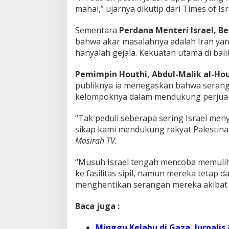
mahal,” ujarnya dikutip dari Times of Isr
Sementara
Perdana Menteri Israel,
Be
bahwa akar masalahnya adalah Iran ya
hanyalah gejala. Kekuatan utama di bali
Pemimpin Houthi, Abdul-Malik al-Ho
publiknya ia menegaskan bahwa serang
kelompoknya dalam mendukung perjuan
“Tak peduli seberapa sering Israel men
sikap kami mendukung rakyat Palestina,”
Masirah TV.
“Musuh Israel tengah mencoba memuli
ke fasilitas sipil, namun mereka tetap d
menghentikan serangan mereka akibat 
Baca juga :
Minggu Kelabu di Gaza, Jurnalis