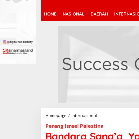
HOME
NASIONAL
DAERAH
INTERNASI
Homepage
/
Internasional
B
a
Perang Israel Palestina
n
d
Bandara Sana’a, 
a