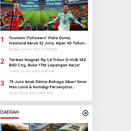
1
Tsunami ‘Followers’ Piala Dunia,
Haaland Keruk 32 Juta, Kiper 40 Tahun
Bikin Geger!
Minggu, 26 Juli 2026 | 12:50 WIB
2
Tarikan Magnet Rp 1,4 Triliun D-HUB SEZ
BSD City, Buka 1736 Lapangan Kerja!
Jumat, 24 Juli 2026 | 11:38 WIB
3
79 Juta Anak Diintai Bahaya Siber! Sinar
Mas Land & Komdigi Persenjatai
Ratusan Guru!
Senin, 13 Juli 2026 | 09:12 WIB
DAERAH