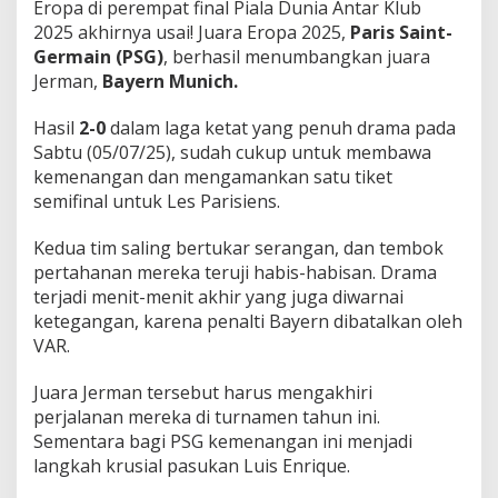
Eropa di perempat final Piala Dunia Antar Klub
K
2025 akhirnya usai! Juara Eropa 2025,
Paris Saint-
l
u
Germain (PSG)
, berhasil menumbangkan juara
b
Jerman,
Bayern Munich.
2
0
Hasil
2-0
dalam laga ketat yang penuh drama pada
2
Sabtu (05/07/25), sudah cukup untuk membawa
5
!
kemenangan dan mengamankan satu tiket
semifinal untuk Les Parisiens.
Kedua tim saling bertukar serangan, dan tembok
pertahanan mereka teruji habis-habisan. Drama
terjadi menit-menit akhir yang juga diwarnai
ketegangan, karena penalti Bayern dibatalkan oleh
VAR.
Juara Jerman tersebut harus mengakhiri
perjalanan mereka di turnamen tahun ini.
Sementara bagi PSG kemenangan ini menjadi
langkah krusial pasukan Luis Enrique.