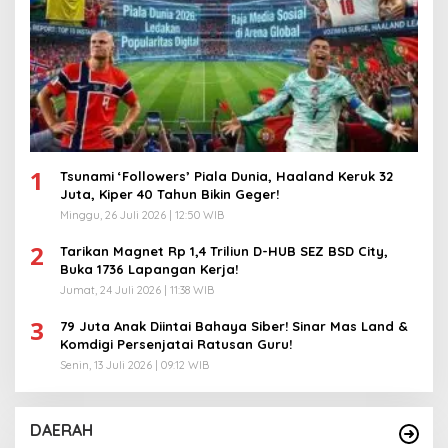
1
Tsunami ‘Followers’ Piala Dunia, Haaland Keruk 32
Juta, Kiper 40 Tahun Bikin Geger!
Minggu, 26 Juli 2026 | 12:50 WIB
2
Tarikan Magnet Rp 1,4 Triliun D-HUB SEZ BSD City,
Buka 1736 Lapangan Kerja!
Jumat, 24 Juli 2026 | 11:38 WIB
3
79 Juta Anak Diintai Bahaya Siber! Sinar Mas Land &
Komdigi Persenjatai Ratusan Guru!
Senin, 13 Juli 2026 | 09:12 WIB
DAERAH