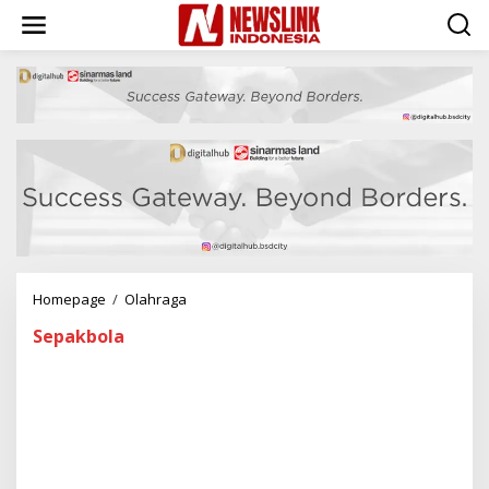
L
e
w
a
t
i
k
e
k
o
n
t
e
n
Homepage
/
Olahraga
P
e
Sepakbola
s
t
a
K
a
r
t
u