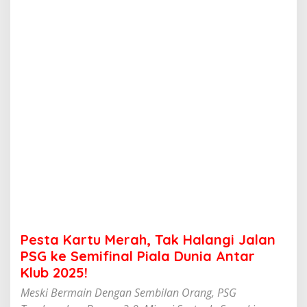
M
e
r
a
h
,
T
a
k
H
a
l
a
n
g
i
J
a
l
Pesta Kartu Merah, Tak Halangi Jalan
a
n
PSG ke Semifinal Piala Dunia Antar
P
Klub 2025!
S
G
Meski Bermain Dengan Sembilan Orang, PSG
k