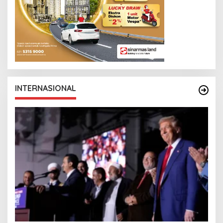
INTERNASIONAL