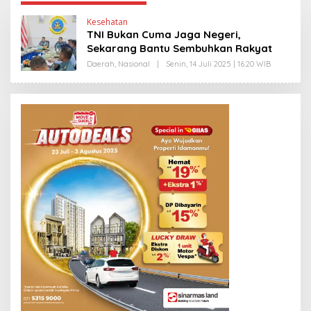
Kesehatan
TNI Bukan Cuma Jaga Negeri,
Sekarang Bantu Sembuhkan Rakyat
Daerah
,
Nasional
|
Senin, 14 Juli 2025 | 16:20 WIB
O
L
E
H
Y
A
N
T
I
N
E
W
S
L
I
N
K