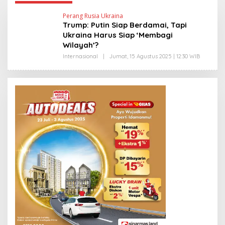
Perang Rusia Ukraina
Trump: Putin Siap Berdamai, Tapi
Ukraina Harus Siap ‘Membagi
Wilayah’?
Internasional
|
Jumat, 15 Agustus 2025 | 12:30 WIB
O
L
E
H
Y
A
N
T
I
N
E
W
S
L
I
N
K