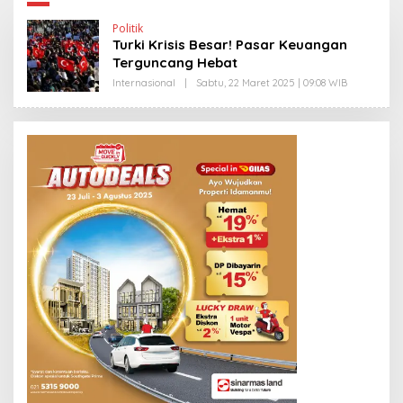
Politik
Turki Krisis Besar! Pasar Keuangan
Terguncang Hebat
Internasional
|
Sabtu, 22 Maret 2025 | 09:08 WIB
O
L
E
H
E
D
Y
P
R
I
Y
O
N
O