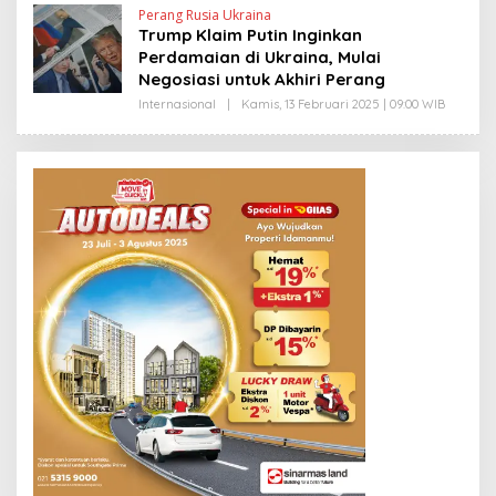
H
Perang Rusia Ukraina
Y
Trump Klaim Putin Inginkan
A
N
Perdamaian di Ukraina, Mulai
T
Negosiasi untuk Akhiri Perang
I
N
Internasional
|
Kamis, 13 Februari 2025 | 09:00 WIB
O
E
L
W
E
S
H
L
Y
I
A
N
N
K
T
I
N
E
W
S
L
I
N
K