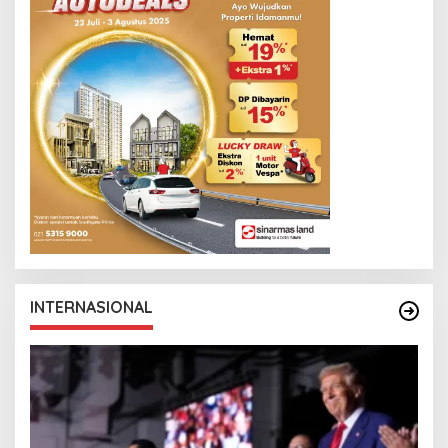
I
N
E
W
S
L
I
N
K
INTERNASIONAL