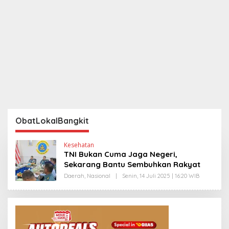
ObatLokalBangkit
Kesehatan
TNI Bukan Cuma Jaga Negeri,
Sekarang Bantu Sembuhkan Rakyat
Daerah
,
Nasional
|
Senin, 14 Juli 2025 | 16:20 WIB
O
L
E
H
Y
A
N
T