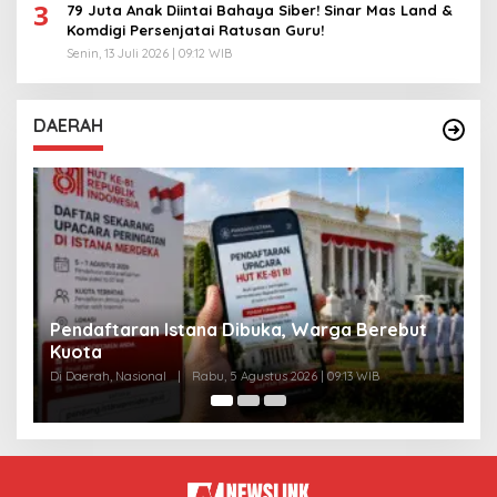
3
79 Juta Anak Diintai Bahaya Siber! Sinar Mas Land &
Komdigi Persenjatai Ratusan Guru!
Senin, 13 Juli 2026 | 09:12 WIB
DAERAH
ut
Skandal Beras Bernutrisi Dibongkar Negara
Di Daerah, Nasional
|
Senin, 3 Agustus 2026 | 10:11 WIB