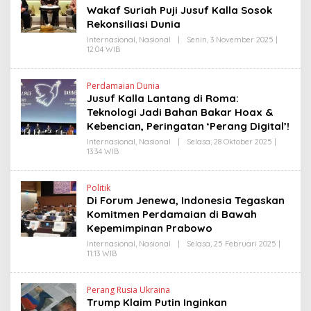
N
N
Wakaf Suriah Puji Jusuf Kalla Sosok
K
D
Rekonsiliasi Dunia
R
A
Internasional
,
Nasional
|
Senin, 3 November 2025 |
N
12:04 WIB
O
E
L
W
E
S
H
L
Perdamaian Dunia
H
I
Jusuf Kalla Lantang di Roma:
E
N
N
Teknologi Jadi Bahan Bakar Hoax &
K
D
Kebencian, Peringatan ‘Perang Digital’!
R
A
Internasional
,
Nasional
|
Selasa, 28 Oktober 2025 |
N
13:34 WIB
O
E
L
W
E
S
H
L
Politik
H
I
Di Forum Jenewa, Indonesia Tegaskan
E
N
N
Komitmen Perdamaian di Bawah
K
D
Kepemimpinan Prabowo
R
A
Internasional
,
Nasional
|
Selasa, 25 Februari 2025 |
N
11:13 WIB
O
E
L
W
E
S
H
L
Perang Rusia Ukraina
Y
I
Trump Klaim Putin Inginkan
A
N