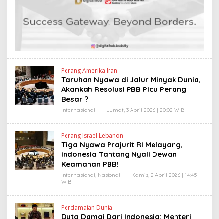
H
L
E
I
N
N
D
K
R
A
N
E
W
S
L
Perang Amerika Iran
I
Taruhan Nyawa di Jalur Minyak Dunia,
N
Akankah Resolusi PBB Picu Perang
K
Besar ?
Internasional
|
Jumat, 3 April 2026 | 20:02 WIB
O
L
E
H
Perang Israel Lebanon
H
Tiga Nyawa Prajurit RI Melayang,
E
N
Indonesia Tantang Nyali Dewan
D
Keamanan PBB!
R
A
Internasional
,
Nasional
|
Kamis, 2 April 2026 | 14:45
N
WIB
O
E
L
W
E
S
H
L
Perdamaian Dunia
H
I
Duta Damai Dari Indonesia: Menteri
E