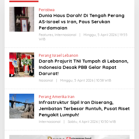
Peristiwa
Dunia Haus Darah! Di Tengah Perang
AS-Israel vs Iran, Paus Serukan
Perdamaian
Features
,
Internasional
|
Minggu, 5 April 2026 | 19:55
WIB
O
L
E
H
Perang Israel Lebanon
H
Darah Prajurit TNI Tumpah di Lebanon,
E
N
Indonesia Desak PBB Gelar Rapat
D
Darurat!
R
A
Nasional
|
Minggu, 5 April 2026 | 10:58 WIB
O
N
L
E
E
W
H
S
Perang Amerika Iran
H
L
Infrastruktur Sipil Iran Diserang,
E
I
N
Jembatan Terbesar Runtuh, Pusat Riset
N
D
K
Penyakit Lumpuh!
R
A
Internasional
|
Sabtu, 4 April 2026 | 10:50 WIB
O
N
L
E
E
W
H
S