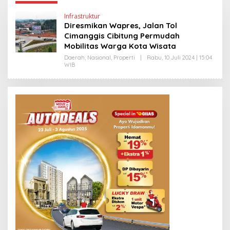
Infrastruktur
Diresmikan Wapres, Jalan Tol
Cimanggis Cibitung Permudah
Mobilitas Warga Kota Wisata
Daerah
,
Nasional
,
Properti
|
Rabu, 10 Juli 2024 | 15:04
WIB
O
L
E
H
H
E
N
D
R
A
N
E
W
S
L
I
N
K